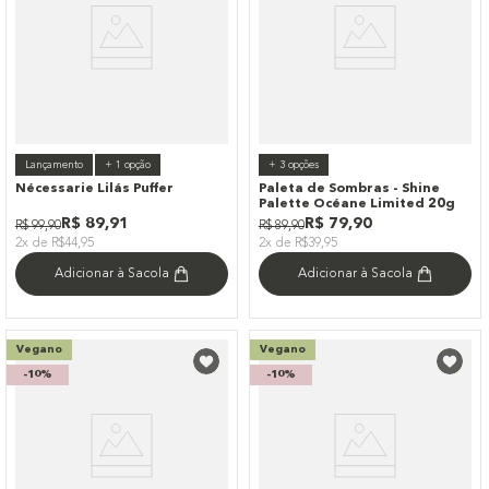
Lançamento
+
1
opção
+
3
opções
Nécessarie Lilás Puffer
Paleta de Sombras - Shine
Palette Océane Limited 20g
R$
89
,
91
R$
79
,
90
R$
99
,
90
R$
89
,
90
2x de R$44,95
2x de R$39,95
Adicionar à Sacola
Adicionar à Sacola
Vegano
Vegano
-
10%
-
10%