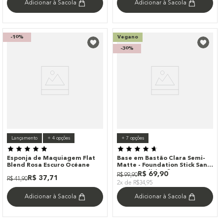
Adicionar à Sacola
Adicionar à Sacola
-
10%
Vegano
-
30%
Lançamento
+
4
opções
+
7
opções
Esponja de Maquiagem Flat
Base em Bastão Clara Semi-
Blend Rosa Escuro Océane
Matte - Foundation Stick Sand
Océane Edition 8g
R$
69
,
90
R$
99
,
90
R$
37
,
71
R$
41
,
90
2x de R$34,95
Adicionar à Sacola
Adicionar à Sacola