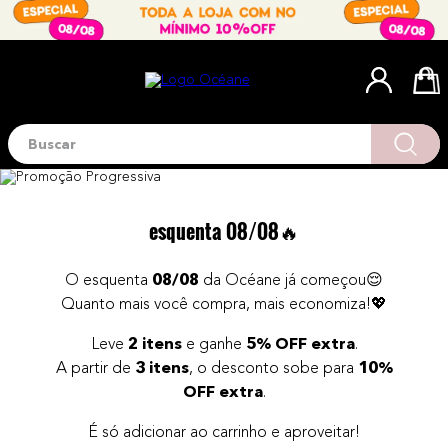
Buscar
Termos mais buscados
1
º
blush
2
º
corretivo
esquenta 08/08
🔥
3
º
base
O esquenta
08/08
da Océane já começou😌
4
º
mini
Quanto mais você compra, mais economiza!💖
5
º
contorno
Leve
2 itens
e ganhe
5% OFF extra
.
6
º
iluminador
A partir de
3 itens
, o desconto sobe para
10%
OFF extra
.
7
º
necessaire
8
º
pó
É só adicionar ao carrinho e aproveitar!