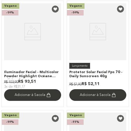
Vegano
Vegano
-
10%
-
10%
Lançamento
Iluminador Facial - Multicolor
Protetor Solar Facial Fps 70 -
Powder Highlight Océane
Daily Sunscreen 40g
Edition 8g
R$
93
,
51
R$
103
,
90
R$
52
,
11
R$
57
,
90
3x de R$31,17
Adicionar à Sacola
Adicionar à Sacola
Vegano
Vegano
-
10%
-
11%