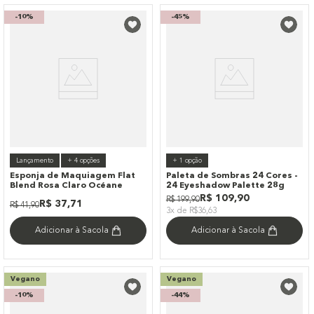
-
10%
-
45%
Lançamento
+
4
opções
+
1
opção
Esponja de Maquiagem Flat
Paleta de Sombras 24 Cores -
Blend Rosa Claro Océane
24 Eyeshadow Palette 28g
R$
109
,
90
R$
199
,
90
R$
37
,
71
R$
41
,
90
3x de R$36,63
Adicionar à Sacola
Adicionar à Sacola
Vegano
Vegano
-
10%
-
44%