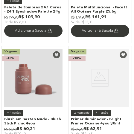
+
1
opção
Paleta de Sombras 24.1 Cores
Paleta Multifuncional - Face It
- 24.1 Eyeshadow Palette 28g
All Océane Purple 25,6g
R$
109
,
90
R$
161
,
91
R$
199
,
90
R$
179
,
90
3x de R$36,63
5x de R$32,38
Adicionar à Sacola
Adicionar à Sacola
Vegano
Vegano
-
10%
-
10%
+
4
opções
Lançamento
+
1
opção
Blush em Bastão Nude - Blush
Primer Iluminador - Bright
Stick Picnic 4you
Primer Océane 4you 30ml
R$
60
,
21
R$
62
,
91
R$
66
,
90
R$
69
,
90