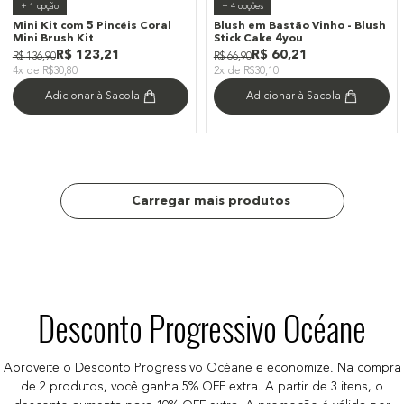
+
1
opção
+
4
opções
Mini Kit com 5 Pincéis Coral
Blush em Bastão Vinho - Blush
Mini Brush Kit
Stick Cake 4you
R$
123
,
21
R$
60
,
21
R$
136
,
90
R$
66
,
90
4x de R$30,80
2x de R$30,10
Adicionar à Sacola
Adicionar à Sacola
Desconto Progressivo Océane
Aproveite o Desconto Progressivo Océane e economize. Na compra
de 2 produtos, você ganha 5% OFF extra. A partir de 3 itens, o