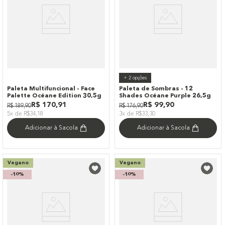
+
2
opções
Paleta Multifuncional - Face
Paleta de Sombras - 12
Palette Océane Edition 30,5g
Shades Océane Purple 26,5g
R$
170
,
91
R$
99
,
90
R$
189
,
90
R$
176
,
90
5x de R$34,18
3x de R$33,30
Adicionar à Sacola
Adicionar à Sacola
Vegano
Vegano
-
10%
-
10%