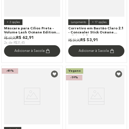
+
2
opções
Lançamento
+
17
opções
Máscara para Cílios Preta -
Corretivo em Bastão Claro 2.1
Volume Lash Océane Edition
- Concealer Stick Océane
6g
Edition 3,5g
R$
62
,
91
R$
69
,
90
R$
53
,
91
R$
59
,
90
2x de R$31,45
Adicionar à Sacola
Adicionar à Sacola
-
45%
Vegano
-
10%