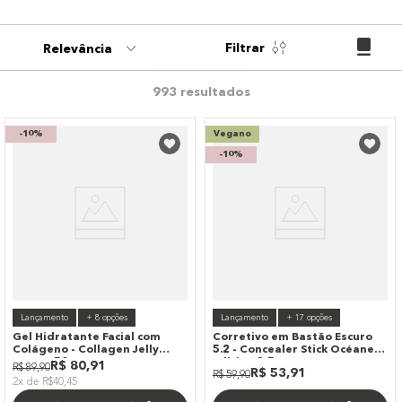
9
º
paleta
10
º
bronzer
Filtrar
Relevância
993
-
10%
Vegano
-
10%
Lançamento
+
8
opções
Lançamento
+
17
opções
Gel Hidratante Facial com
Corretivo em Bastão Escuro
Colágeno - Collagen Jelly
5.2 - Concealer Stick Océane
Cream 50g
Edition 3,5g
R$
80
,
91
R$
89
,
90
R$
53
,
91
R$
59
,
90
2x de R$40,45