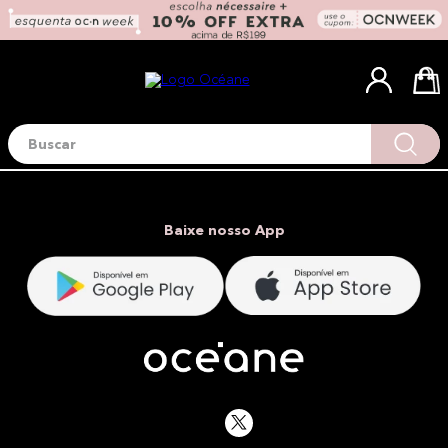
Buscar
Termos mais buscados
1
º
blush
2
º
corretivo
Baixe nosso App
3
º
base
4
º
mini
5
º
contorno
6
º
iluminador
7
º
necessaire
8
º
pó