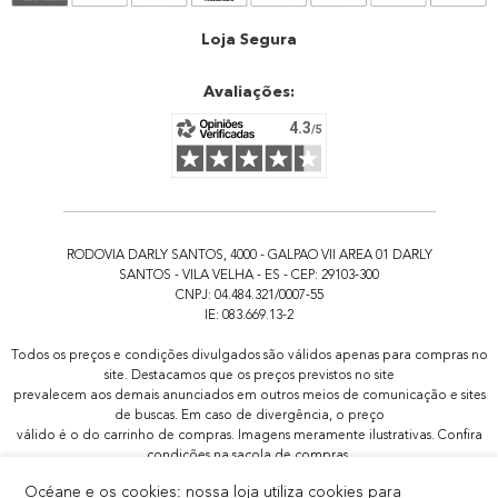
Atendimento
Loja Segura
Avaliações:
RODOVIA DARLY SANTOS, 4000 - GALPAO VII AREA 01 DARLY
SANTOS - VILA VELHA - ES - CEP: 29103-300
CNPJ: 04.484.321/0007-55
IE: 083.669.13-2
Todos os preços e condições divulgados são válidos apenas para compras no
site. Destacamos que os preços previstos no site
prevalecem aos demais anunciados em outros meios de comunicação e sites
de buscas. Em caso de divergência, o preço
válido é o do carrinho de compras. Imagens meramente ilustrativas. Confira
condições na sacola de compras.
Todas as promoções de brindes não são acumulativas, serão aplicadas
Océane e os cookies: nossa loja utiliza cookies para
apenas 1x por pedido.