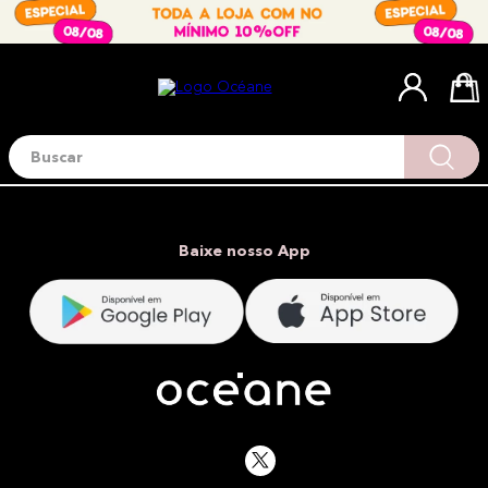
Buscar
Termos mais buscados
1
º
blush
2
º
corretivo
Baixe nosso App
3
º
base
4
º
mini
5
º
contorno
6
º
iluminador
7
º
necessaire
8
º
pó