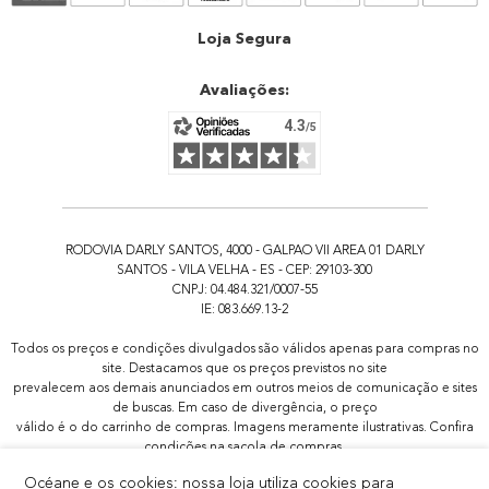
Atendimento
Loja Segura
Avaliações:
RODOVIA DARLY SANTOS, 4000 - GALPAO VII AREA 01 DARLY
SANTOS - VILA VELHA - ES - CEP: 29103-300
CNPJ: 04.484.321/0007-55
IE: 083.669.13-2
Todos os preços e condições divulgados são válidos apenas para compras no
site. Destacamos que os preços previstos no site
prevalecem aos demais anunciados em outros meios de comunicação e sites
de buscas. Em caso de divergência, o preço
válido é o do carrinho de compras. Imagens meramente ilustrativas. Confira
condições na sacola de compras.
Todas as promoções de brindes não são acumulativas, serão aplicadas
Océane e os cookies: nossa loja utiliza cookies para
apenas 1x por pedido.