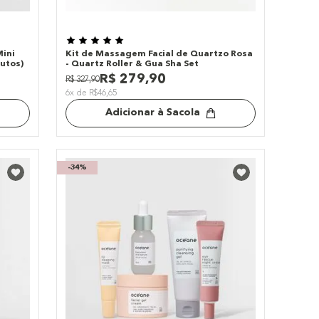
Mini
Kit de Massagem Facial de Quartzo Rosa
dutos)
- Quartz Roller & Gua Sha Set
R$
279
,
90
R$
327
,
90
6x de R$46,65
Adicionar à Sacola
-
34%