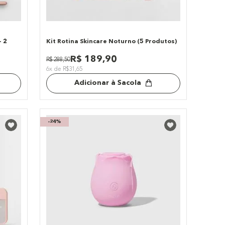
+ 2
Kit Rotina Skincare Noturno (5 Produtos)
R$
189
,
90
R$
288
,
50
6x de R$31,65
Adicionar à Sacola
-
24%