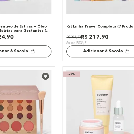
entivo de Estrias + Óleo
Kit Linha Travel Completa (7 Produ
Estrias para Gestantes (2
24
,
90
R$
217
,
90
R$
276
,
30
6x de R$36,31
onar à Sacola
Adicionar à Sacola
-
22%