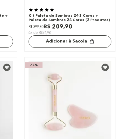
tte +
Kit Paleta de Sombras 24.1 Cores +
Paleta de Sombras 24 Cores (2 Produtos)
R$
209
,
90
R$
399
,
80
6x de R$34,98
Adicionar à Sacola
-
15%