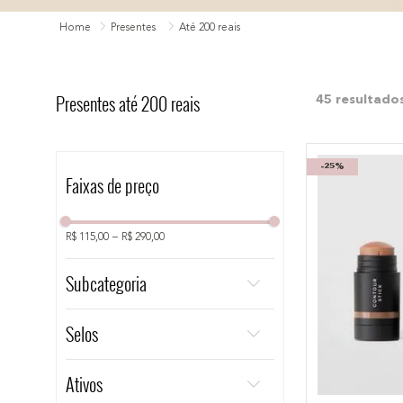
10
º
bronzer
Presentes
Até 200 reais
Presentes até 200 reais
45
-
25%
Faixas de preço
R$ 115,00
–
R$ 290,00
Subcategoria
Vibrador
Selos
Difusor de aromas
Sugador
Vegano
Ativos
Paleta de iluminador
Cruelty Free
Kits para levar na mala