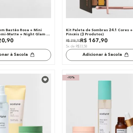
 em Bastão Rosa + Mini
Kit Paleta de Sombras 24.1 Cores +
mi-Matte + Night Glam +
Pincéis (3 Produtos)
eup (4 Produtos)
20
,
90
R$
167
,
90
R$
318
,
70
5x de R$33,58
onar à Sacola
Adicionar à Sacola
-
23%