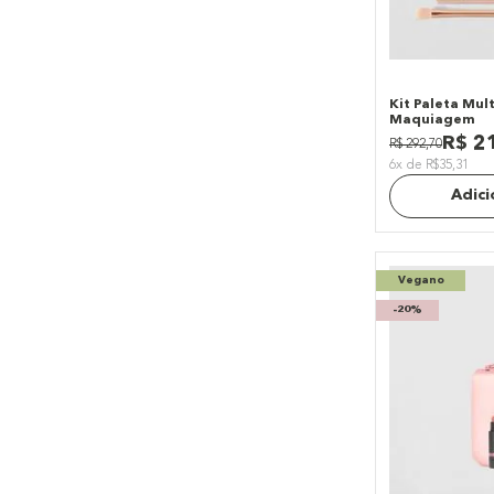
Kit Paleta Mul
Maquiagem
R$
2
R$
292
,
70
6x de R$35,31
Adici
Vegano
-
20%