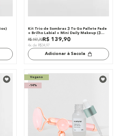
tos)
Kit Trio de Sombras 3 To Go Pallete Fade
+ Brilho Labial + Mini Daily Makeup (3
Produtos)
R$
139
,
90
R$
197
,
70
4x de R$34,97
Adicionar à Sacola
Vegano
-
14%