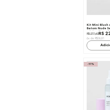
Kit Mini Blush
Batom Nude Se
Mini Daily Mak
R$
2
R$
277
,
60
6x de R$36,81
Adici
-
15%