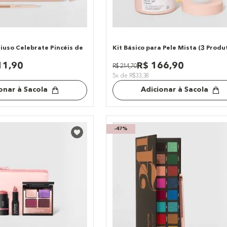
tiuso Celebrate Pincéis de
Kit Básico para Pele Mista (3 Produ
11
,
90
R$
166
,
90
R$
214
,
70
5x de R$33,38
onar à Sacola
Adicionar à Sacola
-
47%