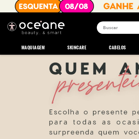
Buscar
Termos mais b
1
º
blush
MAQUIAGEM
SKINCARE
CABELOS
2
º
corretivo
3
º
base
4
º
mini
5
º
contorno
6
º
iluminador
7
º
necessaire
8
º
pó
9
º
paleta