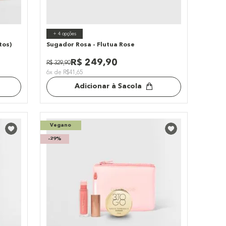
+
4
opções
tos)
Sugador Rosa - Flutua Rose
R$
249
,
90
R$
329
,
90
6x de R$41,65
Adicionar à Sacola
Vegano
-
29%