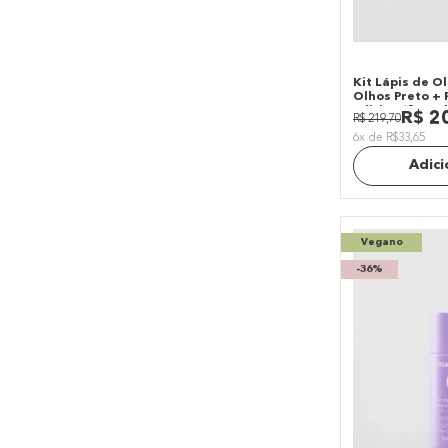
Kit Lápis de O
Olhos Preto +
Edition (3 Pro
R$
2
R$
219
,
70
6x de R$33,65
Adici
Vegano
-
36%