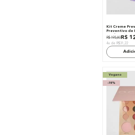
Kit Creme Prev
Preventivo de 
Produtos)
R$
1
R$
195
,
80
4x de R$31,22
Adici
Vegano
-
28%