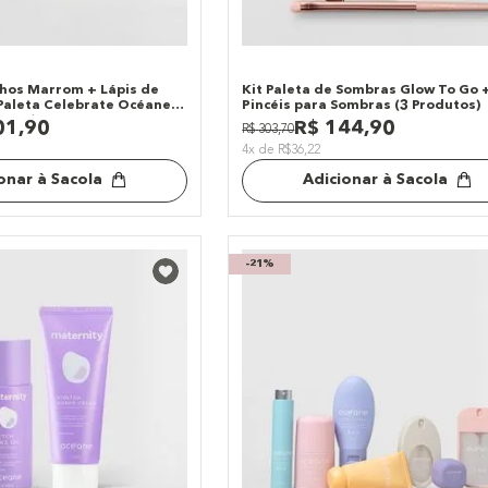
lhos Marrom + Lápis de
Kit Paleta de Sombras Glow To Go 
 Paleta Celebrate Océane
Pincéis para Sombras (3 Produtos)
dutos)
01
,
90
R$
144
,
90
R$
303
,
70
4x de R$36,22
onar à Sacola
Adicionar à Sacola
-
21%