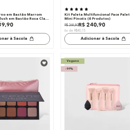
orno em Bastão Marrom
Kit Paleta Multifuncional Face Pale
Blush em Bastão Rosa Claro
Mini Pincéis (6 Produtos)
ador em Bastão Océane
39
,
90
R$
240
,
90
R$
268
,
80
dutos)
6x de R$40,15
onar à Sacola
Adicionar à Sacola
Vegano
-
10%