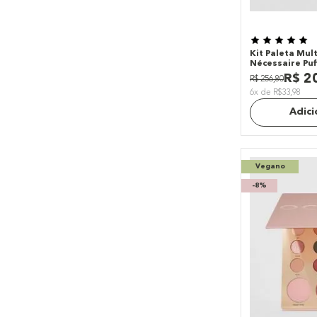
Kit Paleta Mult
Nécessaire Puf
R$
2
R$
256
,
80
6x de R$33,98
Adici
Vegano
-
8%