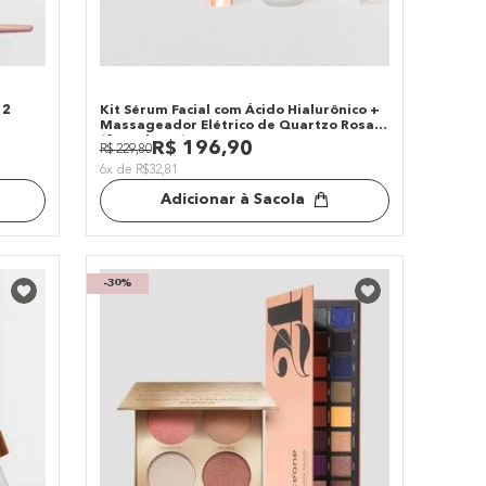
 2
Kit Sérum Facial com Ácido Hialurônico +
Massageador Elétrico de Quartzo Rosa
(2 Produtos)
R$
196
,
90
R$
229
,
80
6x de R$32,81
Adicionar à Sacola
-
30%