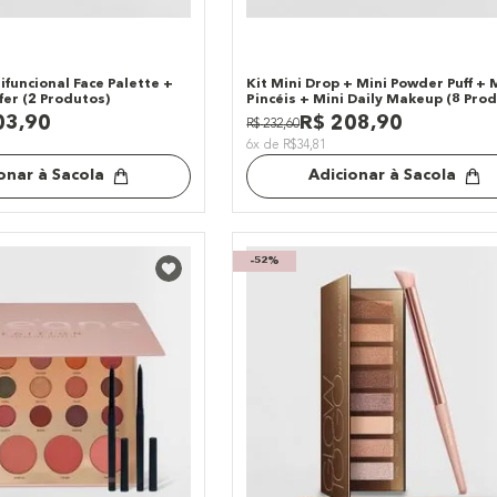
ifuncional Face Palette +
Kit Mini Drop + Mini Powder Puff + 
fer (2 Produtos)
Pincéis + Mini Daily Makeup (8 Pro
03
,
90
R$
208
,
90
R$
232
,
60
6x de R$34,81
onar à Sacola
Adicionar à Sacola
-
52%