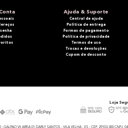
Conta
Ajuda & Suporte
essoais
Central de ajuda
dereços
Política de entrega
 senha
Formas de pagamento
edidos
Política de privacidade
voritos
Termos de uso
Trocas e devoluções
Cupom de desconto
Loja Seg
GALPAO VII AREA 01 DARLY SANTOS - VILA VELHA - ES - CEP: 29103-300 CNPJ: 04.48