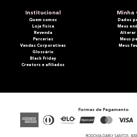
10
º
bronzer
Institucional
Minha 
Quem somos
Dados p
Loja fisica
Meus en
Revenda
Alterar
Parcerias
Meus p
Vendas Corporativas
Meus fa
Glossário
Black Friday
Creators e afiliados
Formas de Pagamento
RODOVIA DARLY SANTOS, 4000 - 