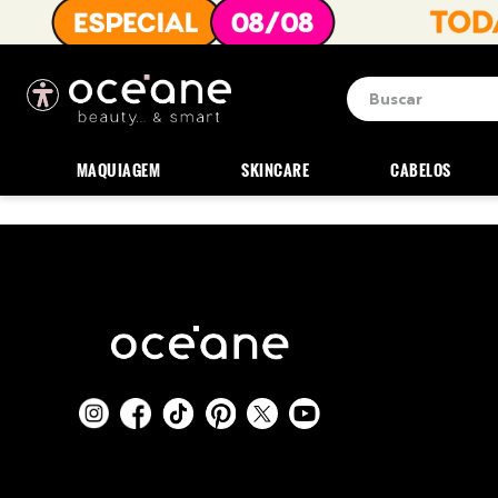
Buscar
Termos mais b
1
º
blush
MAQUIAGEM
SKINCARE
CABELOS
2
º
corretivo
3
º
base
4
º
mini
5
º
contorno
6
º
iluminador
7
º
necessaire
8
º
pó
9
º
paleta