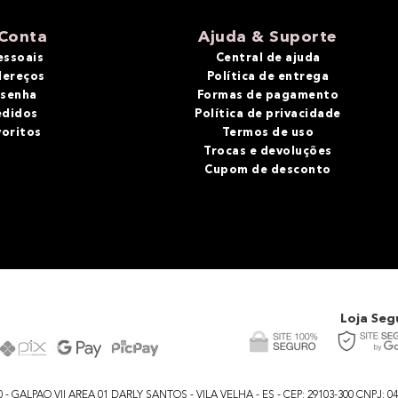
Conta
Ajuda & Suporte
essoais
Central de ajuda
dereços
Política de entrega
 senha
Formas de pagamento
edidos
Política de privacidade
voritos
Termos de uso
Trocas e devoluções
Cupom de desconto
Loja Seg
GALPAO VII AREA 01 DARLY SANTOS - VILA VELHA - ES - CEP: 29103-300 CNPJ: 04.48