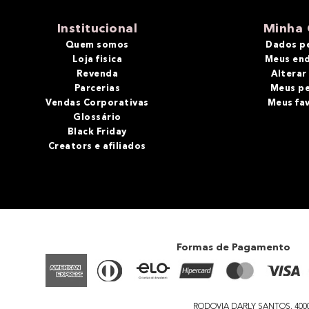
10
º
bronzer
Institucional
Minha 
Quem somos
Dados p
Loja fisica
Meus en
Revenda
Alterar
Parcerias
Meus p
Vendas Corporativas
Meus fa
Glossário
Black Friday
Creators e afiliados
Formas de Pagamento
RODOVIA DARLY SANTOS, 4000 - 