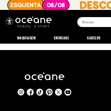
Buscar
Termos mais b
1
º
blush
MAQUIAGEM
SKINCARE
CABELOS
2
º
corretivo
3
º
base
4
º
mini
5
º
contorno
6
º
iluminador
7
º
necessaire
8
º
pó
9
º
paleta