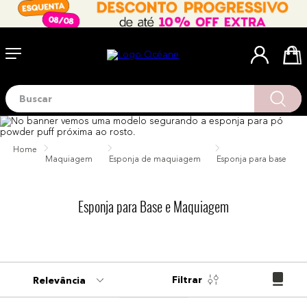
Buscar
Termos mais buscados
1
º
blush
2
º
corretivo
Maquiagem
Esponja de maquiagem
Esponja para base
3
º
base
4
º
mini
Esponja para Base e Maquiagem
5
º
contorno
6
º
necessaire
7
º
iluminador
Filtrar
Relevância
8
º
pó