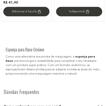
R$
41
,
90
Adicionar à Sacola
Indisponível
Esponja para Base Océane
Como uma alternativa aos pincéis de maquiagem, a
esponja para
base
une tecnologia e versatilidade para completar o seu nécessaire
com um produto super prático. Com um formato anatômico, as
esponjas foram desenvolvidas para se adaptar a todas as áreas do rosto,
proporcionando uma maquiagem mais leve e natural.
Dúvidas Frequentes