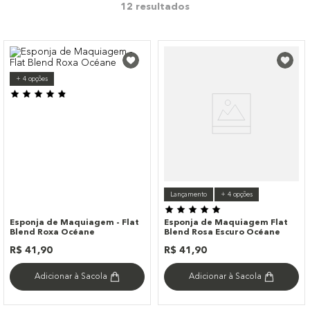
12
9
º
paleta
10
º
bronzer
+
4
opções
Lançamento
+
4
opções
Esponja de Maquiagem - Flat
Esponja de Maquiagem Flat
Blend Roxa Océane
Blend Rosa Escuro Océane
R$
41
,
90
R$
41
,
90
Adicionar à Sacola
Adicionar à Sacola