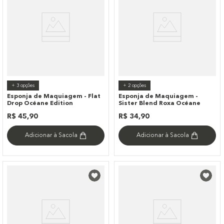
+
3
opções
+
2
opções
Esponja de Maquiagem - Flat
Esponja de Maquiagem -
Drop Océane Edition
Sister Blend Roxa Océane
R$
45
,
90
R$
34
,
90
Adicionar à Sacola
Adicionar à Sacola