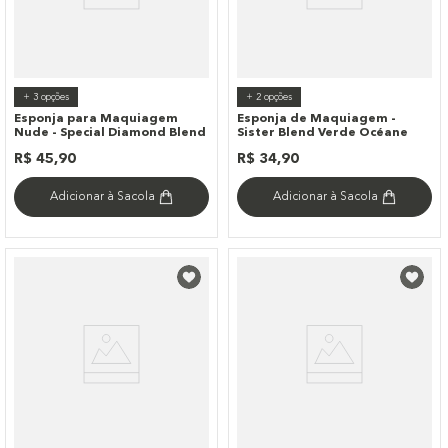
+
3
opções
+
2
opções
Esponja para Maquiagem
Esponja de Maquiagem -
Nude - Special Diamond Blend
Sister Blend Verde Océane
R$
45
,
90
R$
34
,
90
Adicionar à Sacola
Adicionar à Sacola