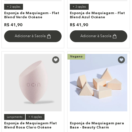
+
2
opções
+
2
opções
Esponja de Maquiagem - Flat
Esponja de Maquiagem - Flat
Blend Verde Océane
Blend Azul Océane
R$
41
,
90
R$
41
,
90
Adicionar à Sacola
Adicionar à Sacola
Vegano
Lançamento
+
4
opções
Esponja de Maquiagem Flat
Esponja de Maquiagem para
Blend Rosa Claro Océane
Base - Beauty Charm