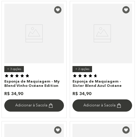
+
3
opções
+
2
opções
Esponja de Maquiagem - My
Esponja de Maquiagem -
Blend Vinho Océane Edition
Sister Blend Azul Océane
R$
34
,
90
R$
34
,
90
Adicionar à Sacola
Adicionar à Sacola