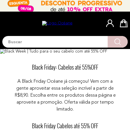
Buscar
Termos mais buscados
1
º
blush
2
º
corretivo
Black Friday: Cabelos até 55%OFF
3
º
base
A Black Friday Océane já começou! Vem com a
4
º
mini
gente aproveitar essa seleção incrível a partir de
5
º
contorno
R$8,90. Escolha entre os produtos dessa página e
aproveite a promoção. Oferta válida por tempo
6
º
necessaire
limitado.
7
º
iluminador
Black Friday Cabelos até 55% OFF
8
º
pó