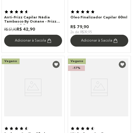
Anti-Frizz Capilar Nádia
Óleo Finalizador Capilar 60ml
Tambasco By Océane - Frizz
Control 7,5g
R$
79
,
90
R$
42
,
90
R$
57
,
90
2x de R$39,95
Adicionar à Sacola
Adicionar à Sacola
Vegano
Vegano
-
17%