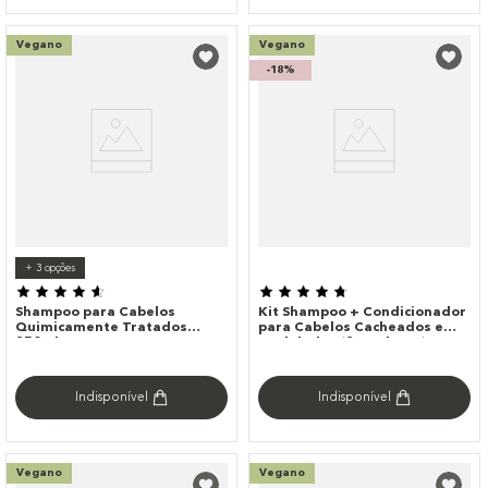
Vegano
Vegano
-
18%
+
3
opções
Shampoo para Cabelos
Kit Shampoo + Condicionador
Quimicamente Tratados
para Cabelos Cacheados e
250ml
Ondulados (2 Produtos)
Indisponível
Indisponível
Vegano
Vegano