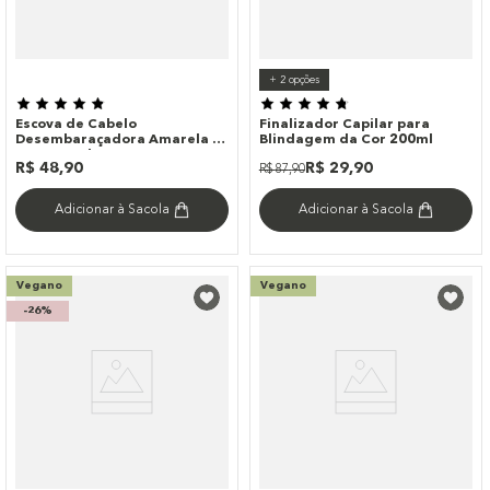
+
2
opções
Escova de Cabelo
Finalizador Capilar para
Desembaraçadora Amarela -
Blindagem da Cor 200ml
Neon Brush
R$
48
,
90
R$
29
,
90
R$
87
,
90
Adicionar à Sacola
Adicionar à Sacola
Vegano
Vegano
-
26%