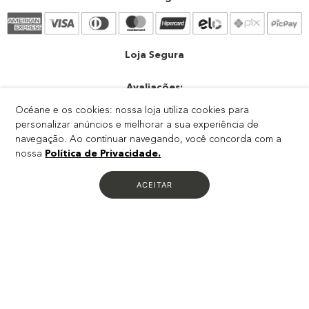
Atendimento
Trocas e devoluções
Atendimento
Loja Segura
Avaliações:
Océane e os cookies: nossa loja utiliza cookies para
personalizar anúncios e melhorar a sua experiência de
navegação. Ao continuar navegando, você concorda com a
nossa
Política de Privacidade.
ACEITAR
RODOVIA DARLY SANTOS, 4000 - GALPAO VII AREA 01 DARLY
SANTOS - VILA VELHA - ES - CEP: 29103-300
CNPJ: 04.484.321/0007-55
IE: 083.669.13-2
Todos os preços e condições divulgados são válidos apenas para compras no
site. Destacamos que os preços previstos no site
prevalecem aos demais anunciados em outros meios de comunicação e sites
de buscas. Em caso de divergência, o preço
válido é o do carrinho de compras. Imagens meramente ilustrativas. Confira