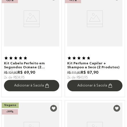
-
33%
-
21%
Kit Cabelo Perfeito em
Kit Perfume Capilar +
Segundos Océane (2
Shampoo a Seco (2 Produtos)
Produtos)
R$
69
,
90
R$
87
,
90
R$
104
,
80
R$
111
,
80
2x de R$34,95
2x de R$43,95
Adicionar à Sacola
Adicionar à Sacola
Vegano
-
20%