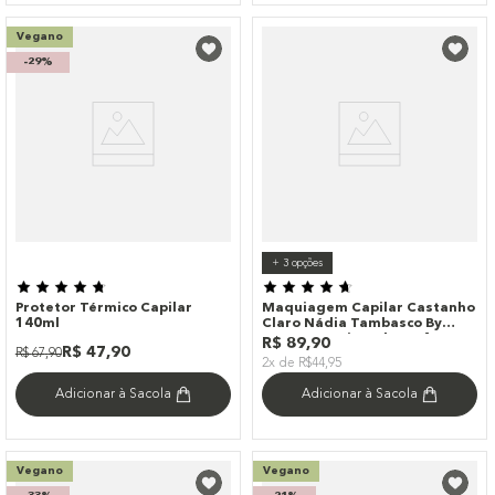
Vegano
-
29%
+
3
opções
Protetor Térmico Capilar
Maquiagem Capilar Castanho
140ml
Claro Nádia Tambasco By
Océane - Hair Makeup 4g
R$
89
,
90
R$
47
,
90
R$
67
,
90
2x de R$44,95
Adicionar à Sacola
Adicionar à Sacola
Vegano
Vegano