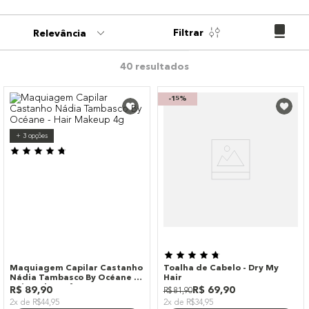
9
º
paleta
Filtrar
Relevância
10
º
bronzer
40
-
15%
+
3
opções
Maquiagem Capilar Castanho
Toalha de Cabelo - Dry My
Nádia Tambasco By Océane -
Hair
Hair Makeup 4g
R$
89
,
90
R$
69
,
90
R$
81
,
90
2x de R$44,95
2x de R$34,95