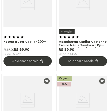
+
3
opções
Reconstrutor Capilar 200ml
Maquiagem Capilar Castanho
Escuro Nádia Tambasco By
Océane - Hair Makeup 4g
R$
69
,
90
R$
89
,
90
R$
87
,
90
2x de R$34,95
2x de R$44,95
Adicionar à Sacola
Adicionar à Sacola
Vegano
-
66%