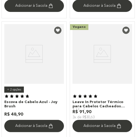
Adicionar à Sacola
Adicionar à Sacola
Vegano
+
2
opções
Escova de Cabelo Azul - Joy
Leave In Protetor Térmico
Brush
para Cabelos Cacheados
140ml
R$
91
,
90
R$
48
,
90
3x de R$30,63
Adicionar à Sacola
Adicionar à Sacola