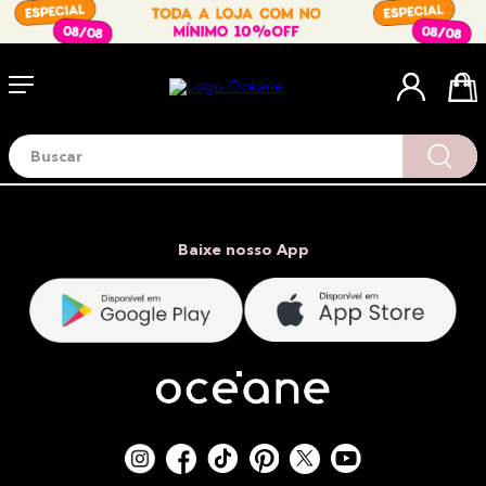
Buscar
Termos mais buscados
1
º
blush
2
º
corretivo
Baixe nosso App
3
º
base
4
º
mini
5
º
contorno
6
º
iluminador
7
º
necessaire
8
º
pó