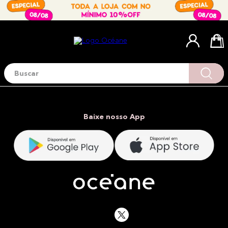
Buscar
Termos mais buscados
1
º
blush
2
º
corretivo
Baixe nosso App
3
º
base
4
º
mini
5
º
contorno
6
º
iluminador
7
º
necessaire
8
º
pó