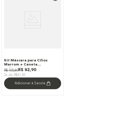
Kit Máscara para Cílios
Marrom + Caneta
Delineadora Marrom Océane
R$
82
,
90
R$
105
,
80
Edition (2 Produtos)
2x de R$41,45
Adicionar à Sacola