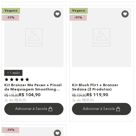
Vegano
Vegano
-
12%
-
25%
+
1
opção
Kit Bronzer Me Pecan + Pincel
Kit Blush Flirt + Bronzer
de Maquiagem Smoothing
Sedona (2 Produtos)
Ocn21
R$
104
,
90
R$
119
,
90
R$
118
,
80
R$
159
,
80
3x de R$34,96
3x de R$39,96
Adicionar à Sacola
Adicionar à Sacola
-
22%