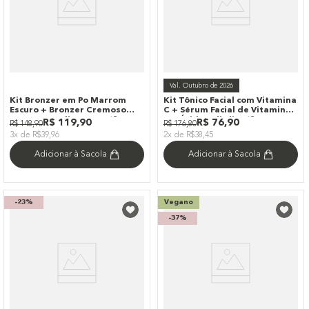
Val. Outubro de 2026
Kit Bronzer em Po Marrom
Kit Tônico Facial com Vitamina
Escuro + Bronzer Cremoso
C + Sérum Facial de Vitamina
Marrom Medio Escuro (2
C e Ácido Salicílico (2
R$
119
,
90
R$
76
,
90
R$
148
,
90
R$
176
,
80
Produtos)
Produtos)
3x de R$39,96
2x de R$38,45
Adicionar à Sacola
Adicionar à Sacola
-
23%
Vegano
-
37%