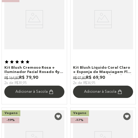
Kit Blush Cremoso Rosa +
Kit Blush Líquido Coral Claro
Iluminador Facial Rosado 4you
+ Esponja de Maquiagem Flat
(2 Produtos)
Blend Rosa Claro (2 Produtos)
R$
79
,
90
R$
69
,
90
R$
164
,
80
R$
97
,
80
2x de R$39,95
2x de R$34,95
Adicionar à Sacola
Adicionar à Sacola
Vegano
Vegano
-
19%
-
57%