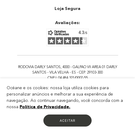
Atendimento
Loja Segura
Avaliações:
RODOVIA DARLY SANTOS, 4000 - GALPAO VII AREA 01 DARLY
SANTOS - VILA VELHA - ES - CEP: 29103-300
CNPJ: 04.484.321/0007-55
IE: 083.669.13-2
Océane e os cookies: nossa loja utiliza cookies para
personalizar anúncios e melhorar a sua experiência de
Todos os preços e condições divulgados são válidos apenas para compras no
site. Destacamos que os preços previstos no site
navegação. Ao continuar navegando, você concorda com a
prevalecem aos demais anunciados em outros meios de comunicação e sites
nossa
Política de Privacidade.
de buscas. Em caso de divergência, o preço
válido é o do carrinho de compras. Imagens meramente ilustrativas. Confira
ACEITAR
condições na sacola de compras.
Todas as promoções de brindes não são acumulativas, serão aplicadas
apenas 1x por pedido.