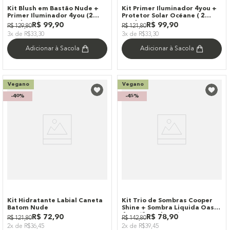
Kit Blush em Bastão Nude +
Kit Primer Iluminador 4you +
Primer Iluminador 4you (2
Protetor Solar Océane ( 2
Produtos)
Produtos)
R$
99
,
90
R$
99
,
90
R$
129
,
80
R$
121
,
80
3x de R$33,30
3x de R$33,30
Adicionar à Sacola
Adicionar à Sacola
Vegano
Vegano
-
40%
-
45%
Kit Hidratante Labial Caneta
Kit Trio de Sombras Cooper
Batom Nude
Shine + Sombra Liquida Oasis
4you (2 Produtos)
R$
72
,
90
R$
78
,
90
R$
121
,
80
R$
142
,
80
2x de R$36,45
2x de R$39,45