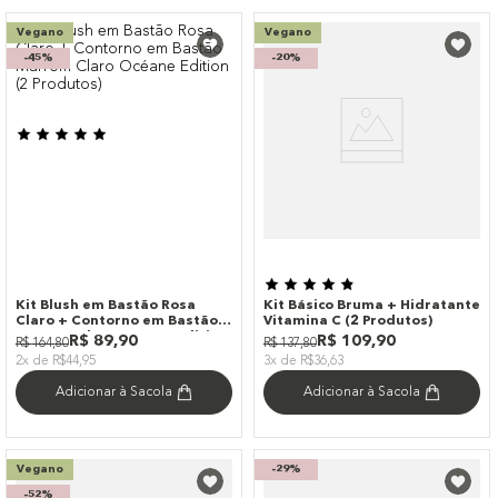
9
º
paleta
Vegano
Vegano
10
º
bronzer
-
45%
-
20%
Kit Blush em Bastão Rosa
Kit Básico Bruma + Hidratante
Claro + Contorno em Bastão
Vitamina C (2 Produtos)
Marrom Claro Océane Edition
R$
89
,
90
R$
109
,
90
R$
164
,
80
R$
137
,
80
(2 Produtos)
2x de R$44,95
3x de R$36,63
Adicionar à Sacola
Adicionar à Sacola
Vegano
-
29%
-
52%