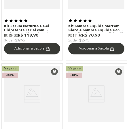
Kit Sérum Noturno + Gel
Kit Sombra Líquida Marrom
Hidratante Facial com
Claro + Sombra Líquida Coral
Probióticos (2 Produtos)
Metalizada Océane Edition (2
R$
119
,
90
R$
70
,
90
R$
154
,
80
R$
111
,
80
Produtos)
3x de R$39,96
2x de R$35,45
Adicionar à Sacola
Adicionar à Sacola
Vegano
Vegano
-
23%
-
18%