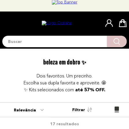
Buscar
Termos mais buscados
1
º
blush
beleza em dobro ✨
2
º
corretivo
3
º
base
Dois favoritos. Um precinho.
Escolha sua dupla favorita e aproveite. 🤩
4
º
mini
✨ Kits selecionados com
até 57% OFF.
5
º
contorno
6
º
iluminador
Filtrar
Relevância
7
º
necessaire
8
º
pó
17