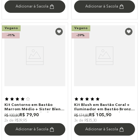
Adicionar à Sacola
Adicionar à Sacola
Vegano
Vegano
-
21%
-
39%
Kit Contorno em Bastão
Kit Blush em Bastão Coral +
Marrom Médio + Sister Blend
Iluminador em Bastão Bronze
Roxa Océane Purple (2
Océane Edition (2 Produtos)
R$
79
,
90
R$
105
,
90
R$
100
,
80
R$
174
,
80
Produtos)
2x de R$39,95
3x de R$35,30
Adicionar à Sacola
Adicionar à Sacola