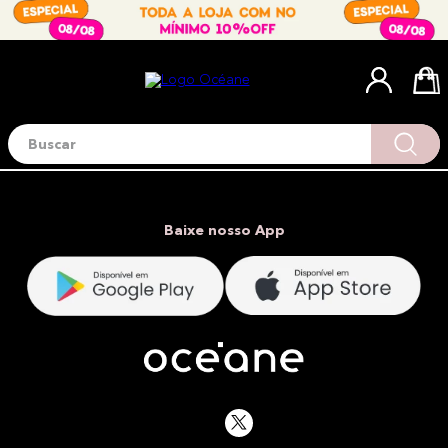
Buscar
Termos mais buscados
1
º
blush
2
º
corretivo
Baixe nosso App
3
º
base
4
º
mini
5
º
contorno
6
º
iluminador
7
º
necessaire
8
º
paleta