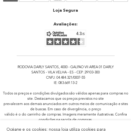
Atendimento
Loja Segura
Avaliações:
RODOVIA DARLY SANTOS, 4000 - GALPAO VII AREA 01 DARLY
SANTOS - VILA VELHA - ES - CEP: 29103-300
CNPJ: 04.484.321/0007-55
IE: 083.669.13-2
Todos os preços e condições divulgados são válidos apenas para compras no
site. Destacamos que os preços previstos no site
prevalecem aos demais anunciados em outros meios de comunicação e sites
de buscas. Em caso de divergência, o preço
válido é o do carrinho de compras. Imagens meramente ilustrativas. Confira
condições na sacola de compras.
Todas as promoções de brindes não são acumulativas, serão aplicadas
Océane e os cookies: nossa loja utiliza cookies para
apenas 1x por pedido.