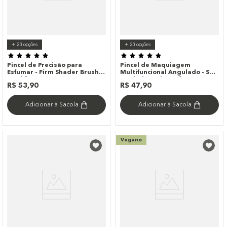
+
23
opções
+
23
opções
Pincel de Precisão para
Pincel de Maquiagem
Esfumar - Firm Shader Brush
Multifuncional Angulado - Soft
Ocn10
Angled Brush Ocn2
R$
53
,
90
R$
47
,
90
Adicionar à Sacola
Adicionar à Sacola
Vegano