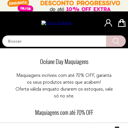
Buscar
Termos mais buscados
1
º
blush
Océane Day Maquiagens
2
º
corretivo
3
º
base
Maquiagens incríveis com até 70% OFF, garanta
os seus produtos antes que acabem!
4
º
mini
Oferta válida enquato durarem os estoques, vale
5
º
contorno
só no site.
6
º
iluminador
Maquiagens com até 70% OFF
7
º
necessaire
8
º
pó