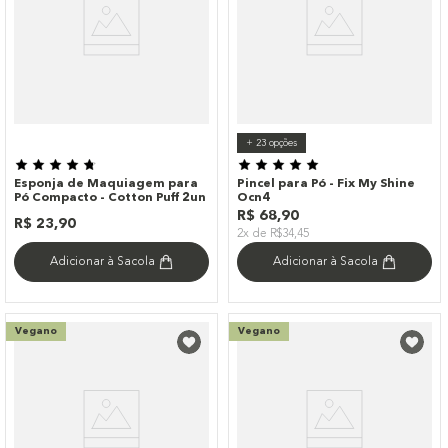
+
23
opções
Esponja de Maquiagem para
Pincel para Pó - Fix My Shine
Pó Compacto - Cotton Puff 2un
Ocn4
R$
68
,
90
R$
23
,
90
2x de R$34,45
Adicionar à Sacola
Adicionar à Sacola
Vegano
Vegano