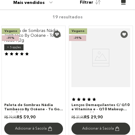
Filtrar
Mais vendidos
9
º
paleta
10
º
bronzer
19
Vegano
Vegano
-
25%
-
21%
+
5
opções
Paleta de Sombras Nádia
Lenços Demaquilantes C/ Q10
Tambasco By Océane - To Go
e Vitamina e - Q10 Makeup
Nude 7,2g
Remover 20un
R$
59
,
90
R$
29
,
90
R$
79
,
90
R$
37
,
90
Adicionar à Sacola
Adicionar à Sacola