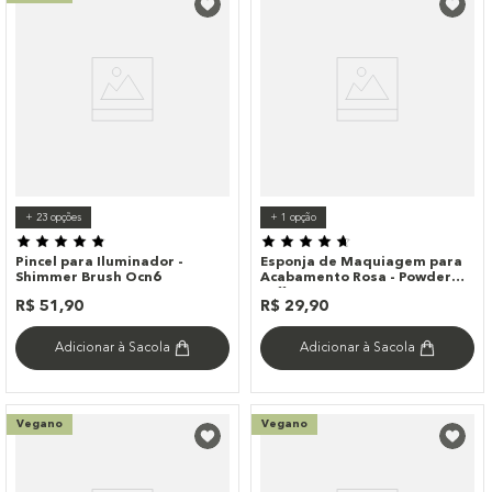
+
23
opções
+
1
opção
Pincel para Iluminador -
Esponja de Maquiagem para
Shimmer Brush Ocn6
Acabamento Rosa - Powder
Puff
R$
51
,
90
R$
29
,
90
Adicionar à Sacola
Adicionar à Sacola
Vegano
Vegano