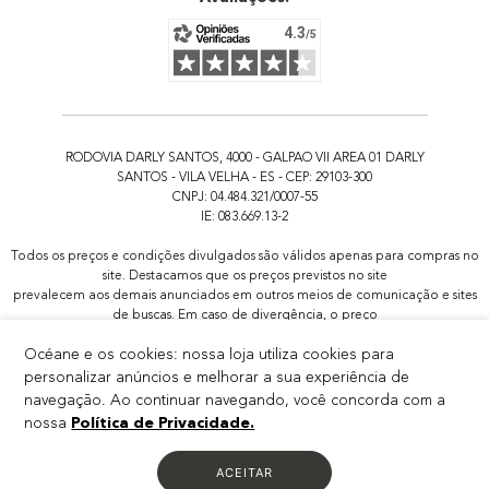
RODOVIA DARLY SANTOS, 4000 - GALPAO VII AREA 01 DARLY
SANTOS - VILA VELHA - ES - CEP: 29103-300
CNPJ: 04.484.321/0007-55
IE: 083.669.13-2
Todos os preços e condições divulgados são válidos apenas para compras no
site. Destacamos que os preços previstos no site
prevalecem aos demais anunciados em outros meios de comunicação e sites
de buscas. Em caso de divergência, o preço
válido é o do carrinho de compras. Imagens meramente ilustrativas. Confira
Océane e os cookies: nossa loja utiliza cookies para
condições na sacola de compras.
Todas as promoções de brindes não são acumulativas, serão aplicadas
personalizar anúncios e melhorar a sua experiência de
apenas 1x por pedido.
navegação. Ao continuar navegando, você concorda com a
Em promoções com produtos selecionados, são válidas apenas as cores dos
nossa
Política de Privacidade.
produtos disponíveis na página da promoção, ainda que o produto possua
outras variações de cor, essas não estarão inclusas.
ACEITAR