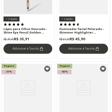
+
2
opções
+
2
opções
Lápis para Olhos Dourado -
Iluminador Facial Pelorado -
Shine Eye Pencil Golden
Shimmer Highlighter
Océane 4you 1,4g
Champagne 4you 6g
R$
35
,
91
R$
45
,
90
R$
39
,
90
R$
84
,
90
Adicionar à Sacola
Adicionar à Sacola
Vegano
Vegano
-
32%
-
43%