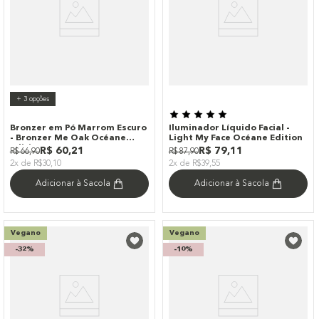
+
3
opções
Bronzer em Pó Marrom Escuro
Iluminador Líquido Facial -
- Bronzer Me Oak Océane
Light My Face Océane Edition
Edition
R$
60
,
21
R$
79
,
11
R$
66
,
90
R$
87
,
90
2x de R$30,10
2x de R$39,55
Adicionar à Sacola
Adicionar à Sacola
Vegano
Vegano
-
32%
-
10%