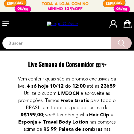
Buscar
Termos mais buscados
1
º
blush
Live Semana do Consumidor 🎀✨
2
º
corretivo
3
º
base
Vem conferir quais são as promos exclusivas da
live,
é só hoje 10/12
do
12:00
até às
23h59
.
4
º
mini
Utilize o cupom
LIVEOCN
e aproveite as
5
º
contorno
promoções: Temos
Frete Grátis
para todo o
BRASIL em todos os pedidos acima de
6
º
iluminador
R$199,00
; você também ganha
Hair Clip +
7
º
necessaire
Esponja + Travel Body Lotion
nas compras
8
º
paleta
acima de
R$ 99
;
Paleta de sombras
nas