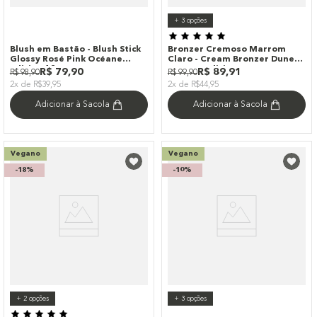
+
3
opções
Blush em Bastão - Blush Stick
Bronzer Cremoso Marrom
Glossy Rosé Pink Océane
Claro - Cream Bronzer Dune
Edition 12g
Océane Edition
R$
79
,
90
R$
89
,
91
R$
98
,
90
R$
99
,
90
2x de R$39,95
2x de R$44,95
Adicionar à Sacola
Adicionar à Sacola
Vegano
Vegano
-
18%
-
10%
+
2
opções
+
3
opções