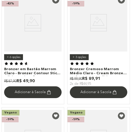
-
43%
-
10%
+
6
opções
+
3
opções
Bronzer em Bastão Marrom
Bronzer Cremoso Marrom
Claro - Bronzer Contour Stick
Médio Claro - Cream Bronzer
Edition Quince 8g
Amber Océane Edition
R$
89
,
91
R$
99
,
90
R$
49
,
90
R$
87
,
90
2x de R$44,95
Adicionar à Sacola
Adicionar à Sacola
Vegano
Vegano
-
10%
-
10%