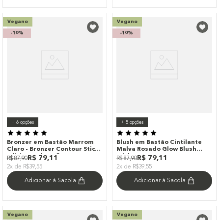
Vegano
Vegano
-
10%
-
10%
+
6
opções
+
5
opções
Bronzer em Bastão Marrom
Blush em Bastão Cintilante
Claro - Bronzer Contour Stick
Malva Rosado Glow Blush
Edition Sedona 8g
Stick Romance Océane
R$
79
,
11
R$
79
,
11
R$
87
,
90
R$
87
,
90
Edition 7g
2x de R$39,55
2x de R$39,55
Adicionar à Sacola
Adicionar à Sacola
Vegano
Vegano