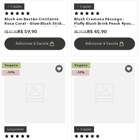
+
5
opções
+
2
opções
Blush em Bastão Cintilante
Blush Cremoso Pêssego -
Rosa Coral - Glow Blush Stick
Fluffy Blush Brink Peach 4you
Tenderly Océane Edition 7g
7g
R$
59
,
90
R$
45
,
90
R$
87
,
90
R$
79
,
90
Adicionar à Sacola
Adicionar à Sacola
Vegano
Vegano
-
10%
-
10%
Lançamento
+
3
opções