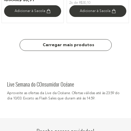
R$
39
,
90
2x de R$30,10
Adicionar à Sacola
Adicionar à Sacola
Live Semana do COnsumidor Océane
Aproveite as ofertas da Live da Océane. Ofertas válidas até às 23:59 do
dia 10/03. Exceto as Flash Sales que duram até às 14:59.