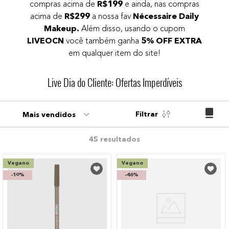
compras acima de
R$199
e ainda, nas compras
9
º
pó
acima de
R$299
a nossa fav
Nécessaire Daily
10
º
bronzer
Makeup.
Além disso, usando o cupom
LIVEOCN
você também ganha
5% OFF EXTRA
em qualquer item do site!
Live Dia do Cliente: Ofertas Imperdíveis
Filtrar
Mais vendidos
45
Vegano
Vegano
-
10%
-
46%