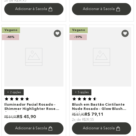
2x de R$39,95
Adicionar à Sacola
Adicionar à Sacola
Vegano
Vegano
-
46%
-
10%
+
2
opções
+
5
opções
Iluminador Facial Rosado -
Blush em Bastão Cintilante
Shimmer Highlighter Rose
Nude Rosado - Glow Blush
4you 6g
Stick Dreamer Océane
R$
79
,
11
R$
87
,
90
R$
45
,
90
R$
84
,
90
Edition 7g
2x de R$39,55
Adicionar à Sacola
Adicionar à Sacola