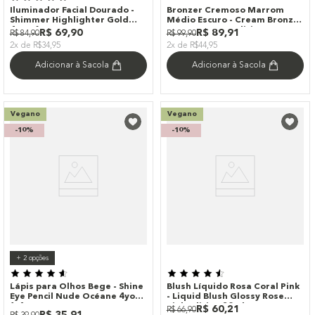
Iluminador Facial Dourado -
Bronzer Cremoso Marrom
Shimmer Highlighter Gold
Médio Escuro - Cream Bronzer
4you 6g
Coast Océane Edition
R$
69
,
90
R$
89
,
91
R$
84
,
90
R$
99
,
90
2x de R$34,95
2x de R$44,95
Adicionar à Sacola
Adicionar à Sacola
Vegano
Vegano
-
10%
-
10%
+
2
opções
Lápis para Olhos Bege - Shine
Blush Líquido Rosa Coral Pink
Eye Pencil Nude Océane 4you
- Liquid Blush Glossy Rose
1,4g
Pink Edition 20ml
R$
60
,
21
R$
66
,
90
R$
35
,
91