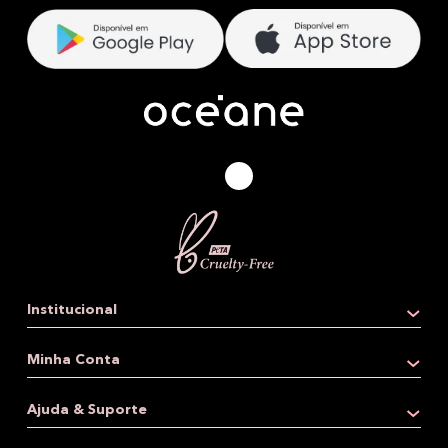
Institucional
Quem somos
Minha Conta
Loja física
Dados pessoais
Ajuda & Suporte
Revenda
Meus endereços