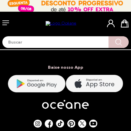
Buscar
Termos mais buscados
1
º
blush
2
º
corretivo
Baixe nosso App
3
º
base
4
º
mini
5
º
contorno
6
º
iluminador
7
º
necessaire
8
º
pó