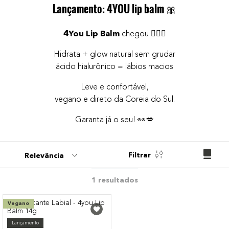
Lançamento: 4YOU lip balm
🎀
9
º
paleta
10
º
bronzer
4You Lip Balm
chegou 😮‍💨✨
Hidrata + glow natural sem grudar
ácido hialurônico = lábios macios
Leve e confortável,
vegano e direto da Coreia do Sul.
Garanta já o seu! 👀💋
Filtrar
Relevância
1
Vegano
Lançamento