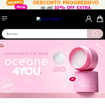
Buscar
Termos mais buscados
1
º
blush
2
º
corretivo
3
º
base
4
º
mini
5
º
contorno
6
º
necessaire
7
º
iluminador
8
º
pó