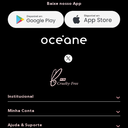
Baixe nosso App
Institucional
Quem somos
Minha Conta
Loja física
Dados pessoais
Ajuda & Suporte