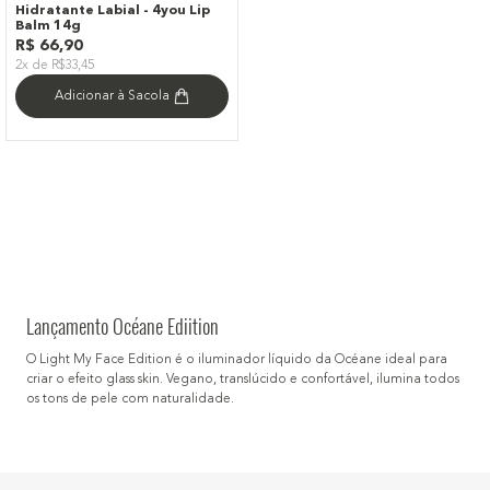
Hidratante Labial - 4you Lip
Balm 14g
R$
66
,
90
2x de R$33,45
Adicionar à Sacola
Lançamento Océane Ediition
O Light My Face Edition é o iluminador líquido da Océane ideal para
criar o efeito glass skin. Vegano, translúcido e confortável, ilumina todos
os tons de pele com naturalidade.