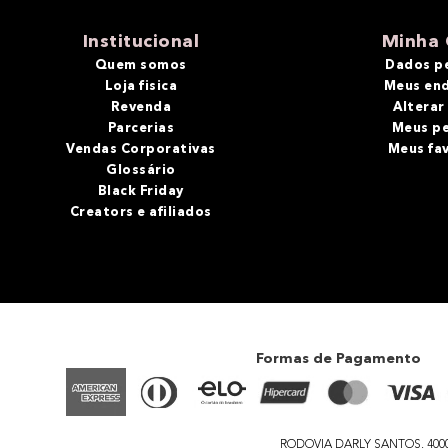
10
º
bronzer
Institucional
Minha 
Quem somos
Dados p
Loja fisica
Meus en
Revenda
Alterar
Parcerias
Meus p
Vendas Corporativas
Meus fa
Glossário
Black Friday
Creators e afiliados
Formas de Pagamento
RODOVIA DARLY SANTOS, 4000 - 