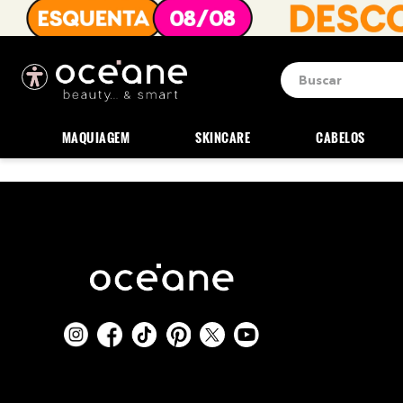
Buscar
Termos mais b
1
º
blush
MAQUIAGEM
SKINCARE
CABELOS
2
º
corretivo
3
º
base
4
º
mini
5
º
contorno
6
º
iluminador
7
º
necessaire
8
º
pó
9
º
paleta