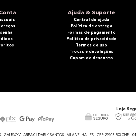
Conta
Ajuda & Suporte
essoais
Central de ajuda
dereços
Política de entrega
 senha
Formas de pagamento
edidos
Política de privacidade
voritos
Termos de uso
Trocas e devoluções
Cupom de desconto
Loja Seg
GALPAO VII AREA 01 DARLY SANTOS - VILA VELHA - ES - CEP: 29103-300 CNPJ: 04.48