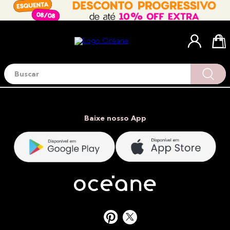
Buscar
Termos mais buscados
1
º
blush
2
º
corretivo
Baixe nosso App
3
º
base
4
º
mini
5
º
contorno
6
º
iluminador
7
º
necessaire
8
º
pó