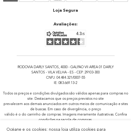
Atendimento
Loja Segura
Avaliações:
RODOVIA DARLY SANTOS, 4000 - GALPAO VII AREA 01 DARLY
SANTOS - VILA VELHA - ES - CEP: 29103-300
CNPJ: 04.484.321/0007-55
IE: 083.669.13-2
Todos os preços e condições divulgados são válidos apenas para compras no
site. Destacamos que os preços previstos no site
prevalecem aos demais anunciados em outros meios de comunicação e sites
de buscas. Em caso de divergência, o preço
válido é o do carrinho de compras. Imagens meramente ilustrativas. Confira
condições na sacola de compras.
Todas as promoções de brindes não são acumulativas, serão aplicadas
Océane e os cookies: nossa loja utiliza cookies para
apenas 1x por pedido.