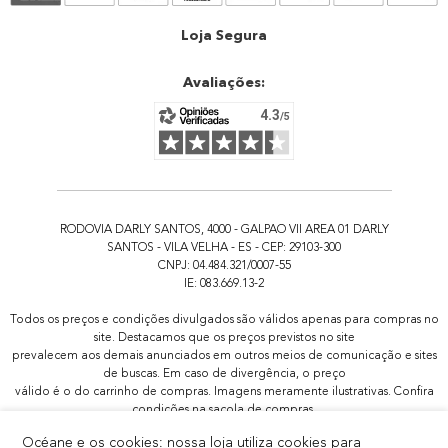
Atendimento
Loja Segura
Avaliações:
RODOVIA DARLY SANTOS, 4000 - GALPAO VII AREA 01 DARLY
SANTOS - VILA VELHA - ES - CEP: 29103-300
CNPJ: 04.484.321/0007-55
IE: 083.669.13-2
Todos os preços e condições divulgados são válidos apenas para compras no
site. Destacamos que os preços previstos no site
prevalecem aos demais anunciados em outros meios de comunicação e sites
de buscas. Em caso de divergência, o preço
válido é o do carrinho de compras. Imagens meramente ilustrativas. Confira
condições na sacola de compras.
Todas as promoções de brindes não são acumulativas, serão aplicadas
Océane e os cookies: nossa loja utiliza cookies para
apenas 1x por pedido.