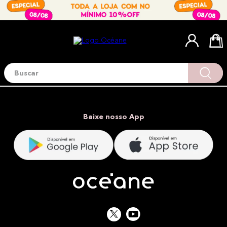
Buscar
Termos mais buscados
1
º
blush
2
º
corretivo
Baixe nosso App
3
º
base
4
º
mini
5
º
contorno
6
º
iluminador
7
º
necessaire
8
º
pó