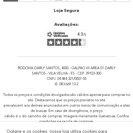
Atendimento
Loja Segura
Avaliações:
RODOVIA DARLY SANTOS, 4000 - GALPAO VII AREA 01 DARLY
SANTOS - VILA VELHA - ES - CEP: 29103-300
CNPJ: 04.484.321/0007-55
IE: 083.669.13-2
Todos os preços e condições divulgados são válidos apenas para compras no
site. Destacamos que os preços previstos no site
prevalecem aos demais anunciados em outros meios de comunicação e sites
de buscas. Em caso de divergência, o preço
válido é o do carrinho de compras. Imagens meramente ilustrativas. Confira
condições na sacola de compras.
Todas as promoções de brindes não são acumulativas, serão aplicadas
Océane e os cookies: nossa loja utiliza cookies para
apenas 1x por pedido.