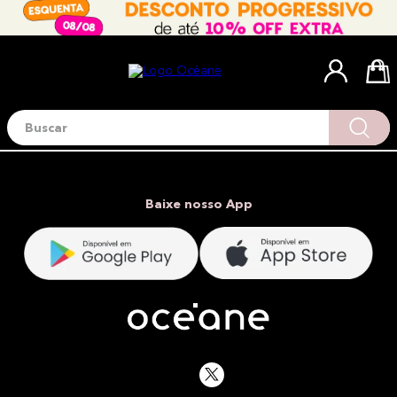
Buscar
Termos mais buscados
1
º
blush
2
º
corretivo
Baixe nosso App
3
º
base
4
º
mini
5
º
contorno
6
º
necessaire
7
º
iluminador
8
º
pó