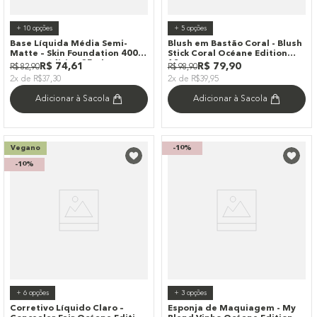
+
10
opções
+
5
opções
Base Líquida Média Semi-
Blush em Bastão Coral - Blush
Matte – Skin Foundation 400m
Stick Coral Océane Edition
Océane Edition 35ml
12g
R$
74
,
61
R$
79
,
90
R$
82
,
90
R$
98
,
90
2x de R$37,30
2x de R$39,95
Adicionar à Sacola
Adicionar à Sacola
Vegano
-
10%
-
10%
+
6
opções
+
3
opções
Corretivo Líquido Claro –
Esponja de Maquiagem - My