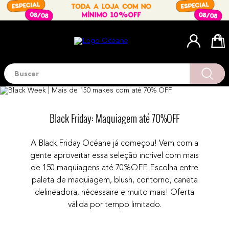
Buscar
Termos mais buscados
1
º
blush
2
º
corretivo
Black Friday: Maquiagem até 70%OFF
3
º
base
A Black Friday Océane já começou! Vem com a
4
º
mini
gente aproveitar essa seleção incrível com mais
5
º
contorno
de 150 maquiagens até 70%OFF. Escolha entre
paleta de maquiagem, blush, contorno, caneta
6
º
iluminador
delineadora, nécessaire e muito mais! Oferta
7
º
necessaire
válida por tempo limitado.
8
º
pó