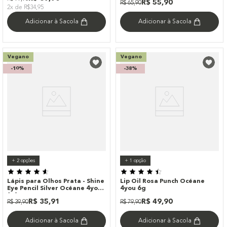
R$
55
,
90
R$
65
,
90
2x de R$34,95
Adicionar à Sacola
Adicionar à Sacola
Vegano
Vegano
-
10%
-
38%
+
2
opções
+
1
opção
Lápis para Olhos Prata - Shine
Lip Oil Rosa Punch Océane
Eye Pencil Silver Océane 4you
4you 6g
1,4g
R$
35
,
91
R$
49
,
90
R$
39
,
90
R$
79
,
90
Adicionar à Sacola
Adicionar à Sacola