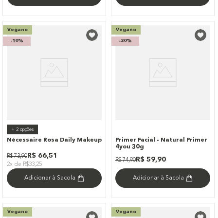
Vegano
Vegano
-
10%
-
20%
+
2
opções
Nécessaire Rosa Daily Makeup
Primer Facial - Natural Primer
4you 30g
R$
66
,
51
R$
73
,
90
R$
59
,
90
R$
74
,
90
2x de R$33,25
Adicionar à Sacola
Adicionar à Sacola
Vegano
Vegano