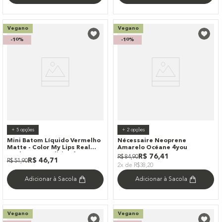
Vegano
Vegano
-
10%
-
10%
+
5
opções
+
2
opções
Mini Batom Líquido Vermelho
Nécessaire Neoprene
Matte - Color My Lips Real
Amarelo Océane 4you
Deal Océane Edition 1g
R$
76
,
41
R$
84
,
90
R$
46
,
71
R$
51
,
90
2x de R$38,20
Adicionar à Sacola
Adicionar à Sacola
Vegano
Vegano