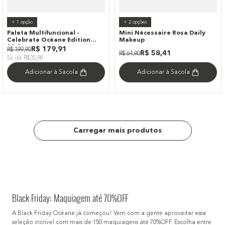
+
1
opção
+
2
opções
Paleta Multifuncional -
Mini Nécessaire Rosa Daily
Celebrate Océane Edition
Makeup
32,3g
R$
179
,
91
R$
199
,
90
R$
58
,
41
R$
64
,
90
5x de R$35,98
Adicionar à Sacola
Adicionar à Sacola
Black Friday: Maquiagem até 70%OFF
A Black Friday Océane já começou! Vem com a gente aproveitar essa
seleção incrível com mais de 150 maquiagens até 70%OFF. Escolha entre