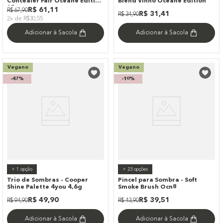
Concealer Fair Océane Edition
Blend Vinho Océane Edition
15g
R$
61
,
11
R$
67
,
90
R$
31
,
41
R$
34
,
90
2x de R$30,55
Adicionar à Sacola
Adicionar à Sacola
Vegano
Vegano
-
47%
-
10%
+
1
opção
+
23
opções
Trio de Sombras - Cooper
Pincel para Sombra - Soft
Shine Palette 4you 4,6g
Smoke Brush Ocn8
R$
49
,
90
R$
39
,
51
R$
94
,
90
R$
43
,
90
Adicionar à Sacola
Adicionar à Sacola