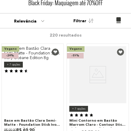
Black Friday: Maquiagem até 70%OFF
9
º
paleta
10
º
bronzer
Filtrar
Relevância
220
Vegano
Vegano
-
30%
-
15%
+
7
opções
+
7
opções
Base em Bastão Clara Semi-
Mini Contorno em Bastão
Matte - Foundation Stick Ivory
Marrom Claro - Contour Stick
Océane Edition 8g
Light Océane Edition 6g
R$
69
,
90
R$
99
,
90