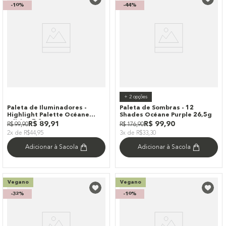
-
10%
-
44%
+
2
opções
Paleta de Iluminadores -
Paleta de Sombras - 12
Highlight Palette Océane
Shades Océane Purple 26,5g
Edition 7,2g
R$
89
,
91
R$
99
,
90
R$
99
,
90
R$
176
,
90
2x de R$44,95
3x de R$33,30
Adicionar à Sacola
Adicionar à Sacola
Vegano
Vegano
-
32%
-
10%