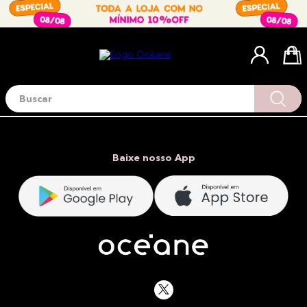
Buscar
Termos mais buscados
1
º
blush
2
º
corretivo
Baixe nosso App
3
º
base
4
º
mini
5
º
contorno
6
º
iluminador
7
º
necessaire
8
º
pó