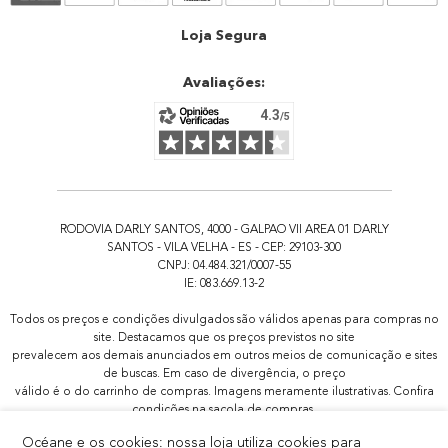
Atendimento
Loja Segura
Avaliações:
RODOVIA DARLY SANTOS, 4000 - GALPAO VII AREA 01 DARLY
SANTOS - VILA VELHA - ES - CEP: 29103-300
CNPJ: 04.484.321/0007-55
IE: 083.669.13-2
Todos os preços e condições divulgados são válidos apenas para compras no
site. Destacamos que os preços previstos no site
prevalecem aos demais anunciados em outros meios de comunicação e sites
de buscas. Em caso de divergência, o preço
válido é o do carrinho de compras. Imagens meramente ilustrativas. Confira
condições na sacola de compras.
Todas as promoções de brindes não são acumulativas, serão aplicadas
Océane e os cookies: nossa loja utiliza cookies para
apenas 1x por pedido.