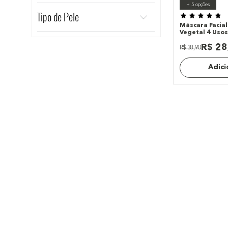
+
5
opções
Máscaras Faciais
Tipo de Pele
Máscara Facial
Seca
R$
28
Normal
R$
38
,
90
Mista
Adici
Oleosa