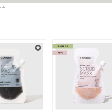
rosto
Vegano
-
26%