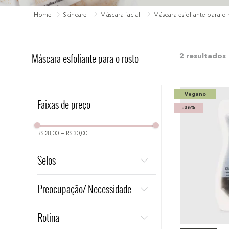
10
º
bronzer
Skincare
Máscara facial
Máscara esfoliante para o 
Máscara esfoliante para o rosto
2
Vegano
Faixas de preço
-
26%
R$ 28,00
–
R$ 30,00
Selos
Cruelty Free
Preocupação/ Necessidade
Vegano
Limpeza/ Tonificação
Rotina
Pele Ressecada