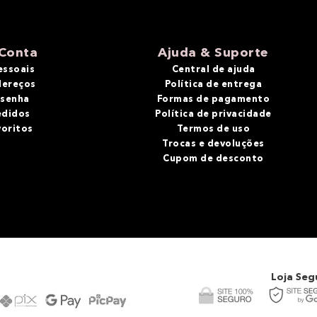
Conta
Ajuda & Suporte
essoais
Central de ajuda
dereços
Política de entrega
 senha
Formas de pagamento
edidos
Política de privacidade
voritos
Termos de uso
Trocas e devoluções
Cupom de desconto
Loja Seg