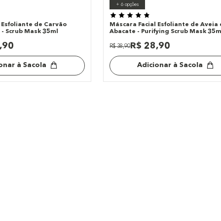
+
6
opções
 Esfoliante de Carvão
Máscara Facial Esfoliante de Aveia 
Vegetal 4 Usos - Scrub Mask 35ml
Abacate - Purifying Scrub Mask 35m
,
90
R$
28
,
90
R$
38
,
90
onar à Sacola
Adicionar à Sacola