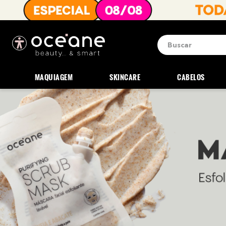
Buscar
Termos mais b
1
º
blush
MAQUIAGEM
SKINCARE
CABELOS
2
º
corretivo
3
º
base
4
º
mini
5
º
contorno
6
º
iluminador
7
º
necessaire
8
º
pó
9
º
paleta