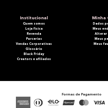
Institucional
Minha 
Quem somos
Dados p
Loja fisica
Meus en
Revenda
Alterar
Parcerias
Meus p
Vendas Corporativas
Meus fa
Glossário
Black Friday
Creators e afiliados
Formas de Pagamento