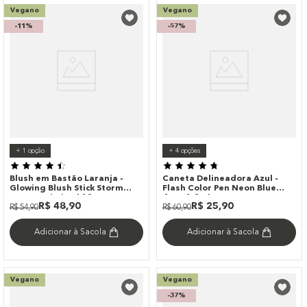
Vegano
Vegano
-
11%
-
57%
+
1
opção
+
4
opções
Blush em Bastão Laranja -
Caneta Delineadora Azul -
Glowing Blush Stick Storm
Flash Color Pen Neon Blue
Océane Limited 12g
4you 1,2ml
R$
48
,
90
R$
25
,
90
R$
54
,
90
R$
60
,
90
Adicionar à Sacola
Adicionar à Sacola
Vegano
Vegano
-
37%