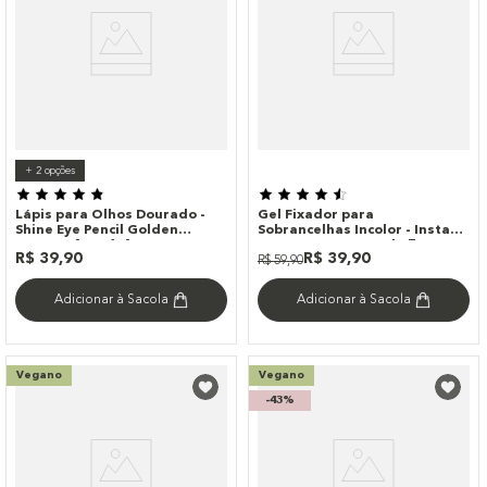
+
2
opções
Lápis para Olhos Dourado -
Gel Fixador para
Shine Eye Pencil Golden
Sobrancelhas Incolor - Instant
Océane 4you 1,4g
Brows Océane Purple 7g
R$
39
,
90
R$
39
,
90
R$
59
,
90
Adicionar à Sacola
Adicionar à Sacola
Vegano
Vegano
-
43%