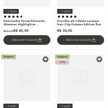
+
2
opções
+
5
opções
Iluminador Facial Pelorado -
Presilha de Cabelo Laranja -
Shimmer Highlighter
Hair Clip Océane Edition 2un
Champagne 4you 6g
R$
45
,
90
R$
30
,
90
R$
84
,
90
Adicionar à Sacola
Adicionar à Sacola
Vegano
Vegano
-
57%
+
5
opções
+
4
opções