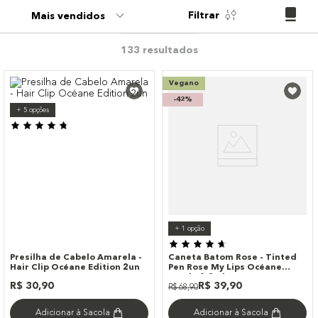
9
º
paleta
Filtrar
Mais vendidos
10
º
bronzer
133
Vegano
-
42%
+
5
opções
+
1
opção
Presilha de Cabelo Amarela -
Caneta Batom Rose - Tinted
Hair Clip Océane Edition 2un
Pen Rose My Lips Océane
Purple 1,2ml
R$
30
,
90
R$
39
,
90
R$
68
,
90
Adicionar à Sacola
Adicionar à Sacola