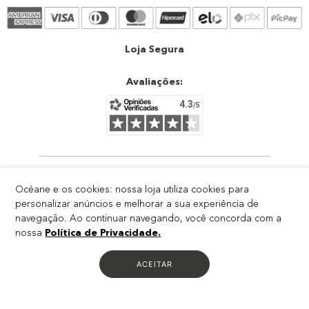
Trocas e devoluções
Atendimento
Loja Segura
Avaliações:
RODOVIA DARLY SANTOS, 4000 - GALPAO VII AREA 01 DARLY
Océane e os cookies: nossa loja utiliza cookies para
SANTOS - VILA VELHA - ES - CEP: 29103-300
personalizar anúncios e melhorar a sua experiência de
CNPJ: 04.484.321/0007-55
navegação. Ao continuar navegando, você concorda com a
IE: 083.669.13-2
nossa
Política de Privacidade.
Todos os preços e condições divulgados são válidos apenas para compras no
site. Destacamos que os preços previstos no site
ACEITAR
prevalecem aos demais anunciados em outros meios de comunicação e sites
de buscas. Em caso de divergência, o preço
válido é o do carrinho de compras. Imagens meramente ilustrativas. Confira
condições na sacola de compras.