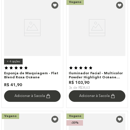
Vegano
+
4
opções
Esponja de Maquiagem - Flat
Iluminador Facial - Multicolor
Blend Roxa Océane
Powder Highlight Océane
Edition 8g
R$
103
,
90
R$
41
,
90
3x de R$34,63
Adicionar à Sacola
Adicionar à Sacola
Vegano
Vegano
-
33%