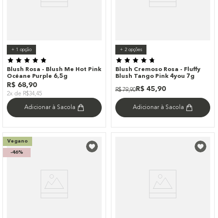
+
1
opção
+
2
opções
Blush Rosa - Blush Me Hot Pink
Blush Cremoso Rosa - Fluffy
Océane Purple 6,5g
Blush Tango Pink 4you 7g
R$
68
,
90
R$
45
,
90
R$
79
,
90
2x de R$34,45
Adicionar à Sacola
Adicionar à Sacola
Vegano
-
46%