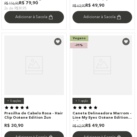
Océane Edition 4,5g
Océane Purple 1,8g
R$
79
,
90
R$
116
,
90
R$
49
,
90
R$
63
,
90
2x de R$39,95
Adicionar à Sacola
Adicionar à Sacola
Vegano
-
21%
+
5
opções
+
1
opção
Presilha de Cabelo Rosa - Hair
Caneta Delineadora Marrom -
Clip Océane Edition 2un
Line My Eyes Océane Edition
1,2ml
R$
30
,
90
R$
49
,
90
R$
62
,
90