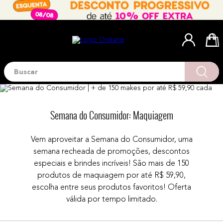
Buscar
Termos mais buscados
1
º
blush
2
º
corretivo
Semana do Consumidor: Maquiagem
3
º
base
Vem aproveitar a Semana do Consumidor, uma
4
º
mini
semana recheada de promoções, descontos
5
º
contorno
especiais e brindes incríveis! São mais de 150
produtos de maquiagem por até R$ 59,90,
6
º
iluminador
escolha entre seus produtos favoritos! Oferta
7
º
necessaire
válida por tempo limitado.
8
º
pó