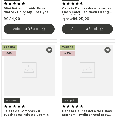
Mini Batom Líquido Rosa
Caneta Delineadora Laranja -
Matte - Color My Lips Hype
Flash Color Pen Neon Orange
Océane Edition 1g
4you 1,2ml
R$
51
,
90
R$
25
,
90
R$
60
,
90
Adicionar à Sacola
Adicionar à Sacola
Vegano
Vegano
-
32%
-
22%
+
3
opções
+
1
opção
Paleta de Sombras - 4
Caneta Delineadora de Olhos
Eyeshadow Palette Cosmic
Marrom - Eyeliner Real Brown