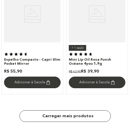
+
1
opção
Espelho Compacto - Capri Slim
Mini Lip Oil Rosa Punch
Pocket Mirror
Océane 4you 1,8g
R$
55
,
90
R$
39
,
90
R$
62
,
90
Adicionar à Sacola
Adicionar à Sacola