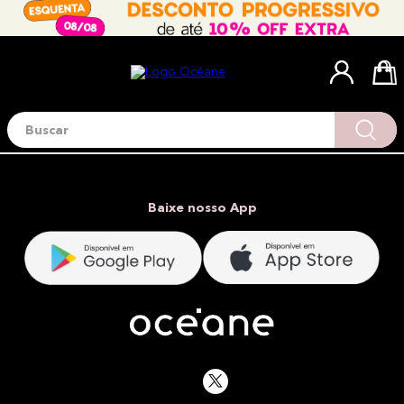
Buscar
Termos mais buscados
1
º
blush
2
º
corretivo
Baixe nosso App
3
º
base
4
º
mini
5
º
contorno
6
º
iluminador
7
º
necessaire
8
º
pó