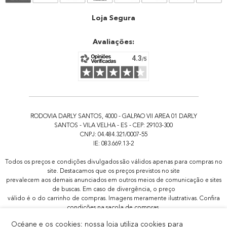
Atendimento
Loja Segura
Avaliações:
RODOVIA DARLY SANTOS, 4000 - GALPAO VII AREA 01 DARLY
SANTOS - VILA VELHA - ES - CEP: 29103-300
CNPJ: 04.484.321/0007-55
IE: 083.669.13-2
Todos os preços e condições divulgados são válidos apenas para compras no
site. Destacamos que os preços previstos no site
prevalecem aos demais anunciados em outros meios de comunicação e sites
de buscas. Em caso de divergência, o preço
válido é o do carrinho de compras. Imagens meramente ilustrativas. Confira
condições na sacola de compras.
Todas as promoções de brindes não são acumulativas, serão aplicadas
Océane e os cookies: nossa loja utiliza cookies para
apenas 1x por pedido.