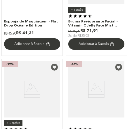
+
1
opção
Esponja de Maquiagem - Flat
Bruma Revigorante Facial -
Drop Océane Edition
Vitamin C Jelly Face Mist
100ml
R$
71
,
91
R$
79
,
90
R$
41
,
31
R$
45
,
90
2x de R$35,95
Adicionar à Sacola
Adicionar à Sacola
-
10%
-
32%
+
2
opções