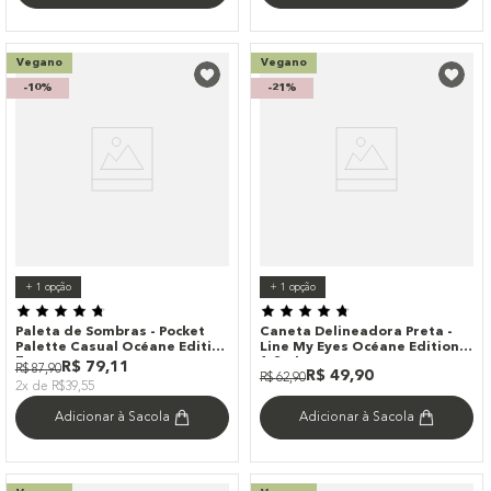
Vegano
Vegano
-
10%
-
21%
+
1
opção
+
1
opção
Paleta de Sombras - Pocket
Caneta Delineadora Preta -
Palette Casual Océane Edition
Line My Eyes Océane Edition
7g
1,2ml
R$
79
,
11
R$
87
,
90
R$
49
,
90
R$
62
,
90
2x de R$39,55
Adicionar à Sacola
Adicionar à Sacola