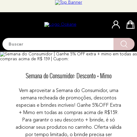
Buscar
Termos mais buscados
1
º
blush
2
º
corretivo
Semana do Consumidor: Desconto + Mimo
3
º
base
4
º
mini
Vem aproveitar a Semana do Consumidor, uma
semana recheada de promoções, descontos
5
º
contorno
especiais e brindes incríveis! Ganhe 5%OFF Extra
6
º
iluminador
+ Mimo em todas as compras acima de R$159.
Para garantir o seu desconto + brinde, é só
7
º
necessaire
adicionar seus produtos no carrinho. Oferta válida
8
º
pó
por tempo limitado, o brinde precisa ser