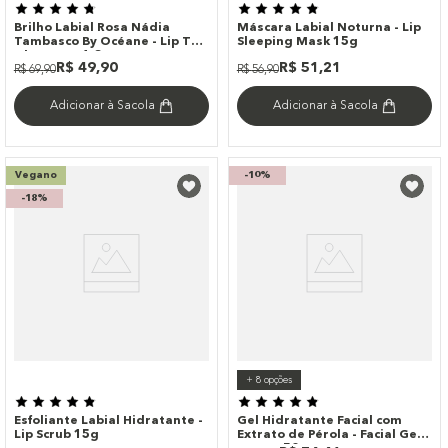
Brilho Labial Rosa Nádia
Máscara Labial Noturna - Lip
Tambasco By Océane - Lip To
Sleeping Mask 15g
Glow Luxe 1,8g
R$
49
,
90
R$
51
,
21
R$
69
,
90
R$
56
,
90
Adicionar à Sacola
Adicionar à Sacola
Vegano
-
10%
-
18%
+
8
opções
Esfoliante Labial Hidratante -
Gel Hidratante Facial com
Lip Scrub 15g
Extrato de Pérola - Facial Gel