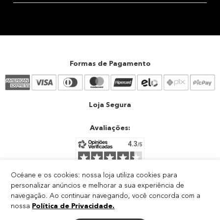
Alterar senha
Vendas Corporativas
Política de entrega
Meus pedidos
A nossa equipe está pronta para esclarecer suas dúvidas.
Glossário
Formas de pagamento
Meus favoritos
segunda à sexta-feira, das 8h às 17h.
Black Friday
Política de privacidade
Exceto feriados
Creators e afiliados
Termos de uso
Formas de Pagamento
Atendimento
Trocas e devoluções
Atendimento
Loja Segura
Avaliações:
Océane e os cookies: nossa loja utiliza cookies para
personalizar anúncios e melhorar a sua experiência de
navegação. Ao continuar navegando, você concorda com a
RODOVIA DARLY SANTOS, 4000 - GALPAO VII AREA 01 DARLY
nossa
Política de Privacidade.
SANTOS - VILA VELHA - ES - CEP: 29103-300
CNPJ: 04.484.321/0007-55