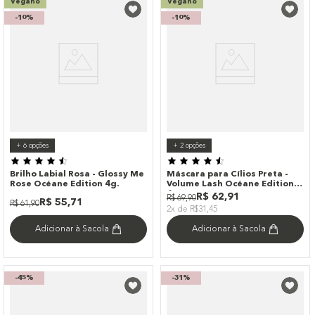
Vegano
Vegano
-
10%
-
10%
+
6
opções
+
2
opções
Brilho Labial Rosa - Glossy Me
Máscara para Cílios Preta -
Rose Océane Edition 4g.
Volume Lash Océane Edition
6g
R$
62
,
91
R$
69
,
90
R$
55
,
71
R$
61
,
90
2x de R$31,45
Adicionar à Sacola
Adicionar à Sacola
-
45%
-
31%