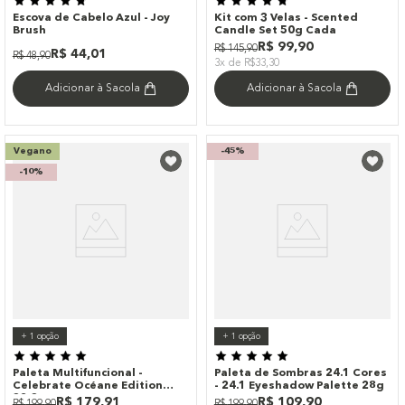
Escova de Cabelo Azul - Joy
Kit com 3 Velas - Scented
Brush
Candle Set 50g Cada
R$
99
,
90
R$
145
,
90
R$
44
,
01
R$
48
,
90
3x de R$33,30
Adicionar à Sacola
Adicionar à Sacola
Vegano
-
45%
-
10%
+
1
opção
+
1
opção
Paleta Multifuncional -
Paleta de Sombras 24.1 Cores
Celebrate Océane Edition
- 24.1 Eyeshadow Palette 28g
32,3g
R$
179
,
91
R$
109
,
90
R$
199
,
90
R$
199
,
90