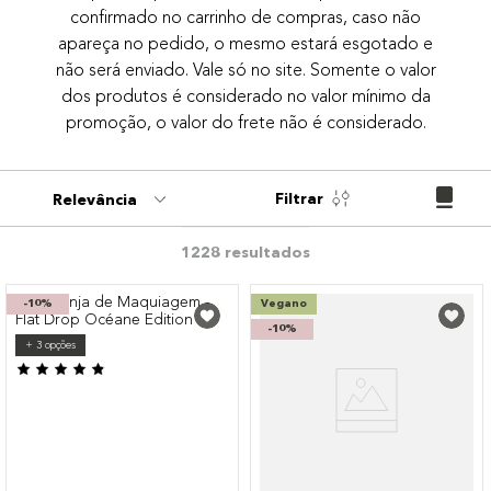
confirmado no carrinho de compras, caso não
9
º
paleta
apareça no pedido, o mesmo estará esgotado e
10
º
bronzer
não será enviado. Vale só no site. Somente o valor
dos produtos é considerado no valor mínimo da
promoção, o valor do frete não é considerado.
Filtrar
Relevância
1228
-
10%
Vegano
-
10%
+
3
opções