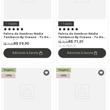
+
5
opções
+
5
opções
Paleta de Sombras Nádia
Paleta de Sombras Nádia
Tambasco By Océane - To Go
Tambasco By Océane - To Go
Nude 7,2g
Fire 7,2g
R$
71
,
01
R$
78
,
90
R$
59
,
90
R$
79
,
90
2x de R$35,50
Adicionar à Sacola
Adicionar à Sacola
Vegano
Vegano
-
10%
-
29%