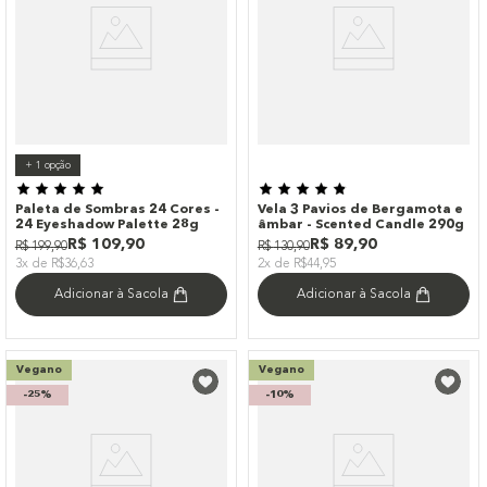
+
1
opção
Paleta de Sombras 24 Cores -
Vela 3 Pavios de Bergamota e
24 Eyeshadow Palette 28g
âmbar - Scented Candle 290g
R$
109
,
90
R$
89
,
90
R$
199
,
90
R$
130
,
90
3x de R$36,63
2x de R$44,95
Adicionar à Sacola
Adicionar à Sacola
Vegano
Vegano
-
25%
-
10%