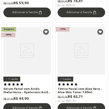
Cream 50g
R$
76
,
41
R$
84
,
90
R$
59
,
90
R$
72
,
90
2x de R$38,20
Adicionar à Sacola
Adicionar à Sacola
Vegano
-
10%
-
49%
+
11
opções
+
3
opções
Sérum Facial com Ácido
Tônico Facial com Aloe Vera -
Hialurônico - Hyaluronic Acid
Aloe Skin Toner 120ml
Serum 30ml
R$
82
,
71
R$
91
,
90
R$
49
,
90
R$
97
,
90
2x de R$41,35
Adicionar à Sacola
Adicionar à Sacola