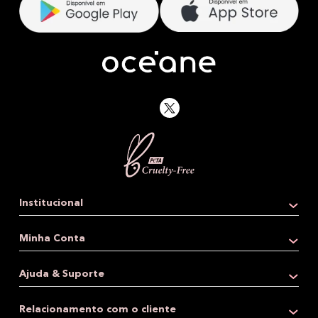
Institucional
Quem somos
Minha Conta
Loja física
Dados pessoais
Ajuda & Suporte
Revenda
Meus endereços
Parcerias
Central de ajuda
Relacionamento com o cliente