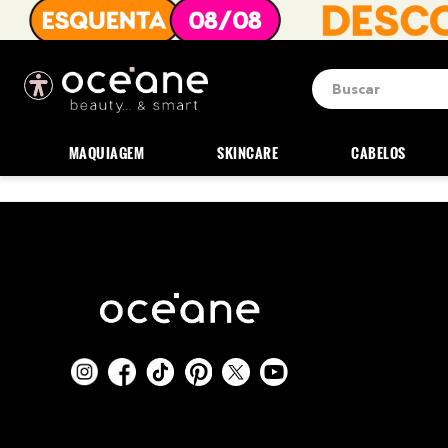
Buscar
Termos mais b
1
º
blush
MAQUIAGEM
SKINCARE
CABELOS
2
º
corretivo
3
º
base
4
º
mini
5
º
contorno
6
º
iluminador
7
º
necessaire
8
º
pó
9
º
paleta