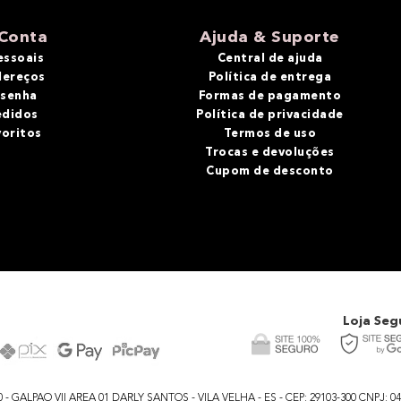
Conta
Ajuda & Suporte
essoais
Central de ajuda
dereços
Política de entrega
 senha
Formas de pagamento
edidos
Política de privacidade
voritos
Termos de uso
Trocas e devoluções
Cupom de desconto
Loja Seg
GALPAO VII AREA 01 DARLY SANTOS - VILA VELHA - ES - CEP: 29103-300 CNPJ: 04.48