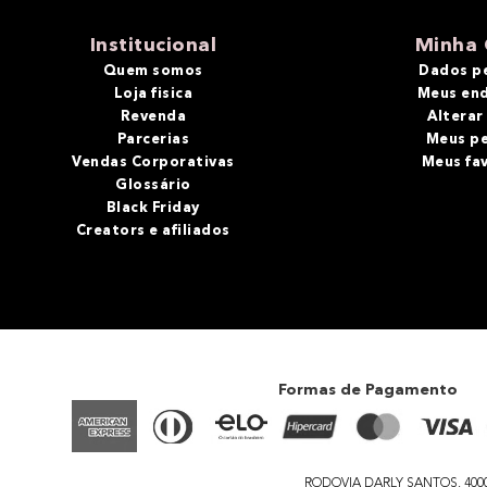
10
º
bronzer
Institucional
Minha 
Quem somos
Dados p
Loja fisica
Meus en
Revenda
Alterar
Parcerias
Meus p
Vendas Corporativas
Meus fa
Glossário
Black Friday
Creators e afiliados
Formas de Pagamento
RODOVIA DARLY SANTOS, 4000 - 