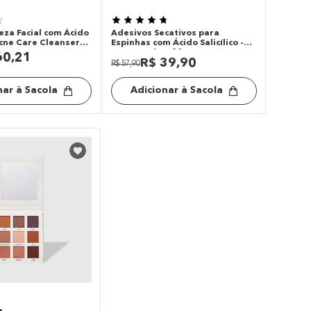
eza Facial com Ácido
Adesivos Secativos para
 Acne Care Cleanser
Espinhas com Ácido Salicílico -
Acne Patches 22un
60
,
21
R$
39
,
90
R$
57
,
90
nar à Sacola
Adicionar à Sacola