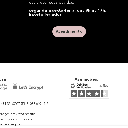
esclarecer suas dúvidas.
segunda à sexta-feira, das 8h às 17h.
Exceto feriados
Atendimento
ura
Avaliações:
4.321/0007-55 IE: 083.669.13-2
eços previstos no site
ivergência, o preço
la de compras.