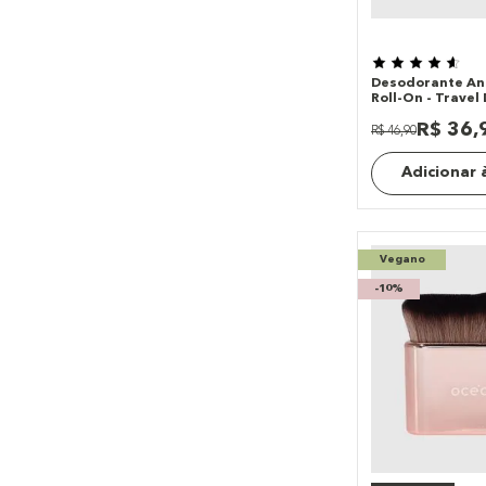
Desodorante An
Roll-On - Trave
R$
36
,
R$
46
,
90
Adicionar 
Vegano
-
10%