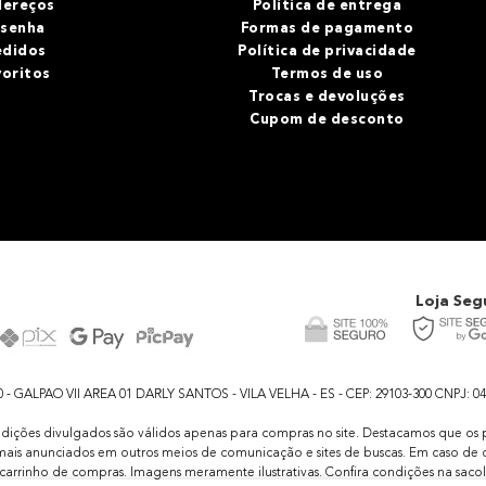
dereços
Política de entrega
 senha
Formas de pagamento
edidos
Política de privacidade
voritos
Termos de uso
Trocas e devoluções
Cupom de desconto
Loja Seg
GALPAO VII AREA 01 DARLY SANTOS - VILA VELHA - ES - CEP: 29103-300 CNPJ: 04.48
dições divulgados são válidos apenas para compras no site. Destacamos que os pr
ais anunciados em outros meios de comunicação e sites de buscas. Em caso de d
 carrinho de compras. Imagens meramente ilustrativas. Confira condições na saco