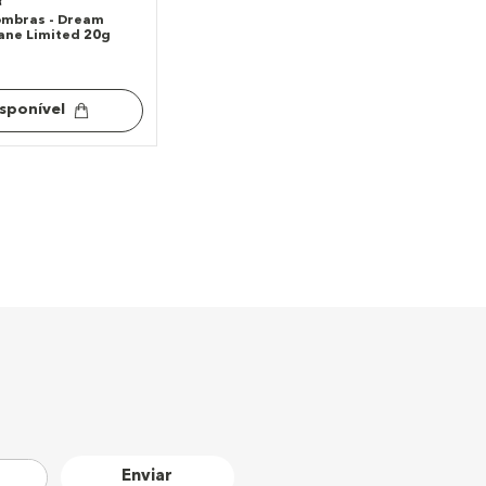
ombras - Dream
ane Limited 20g
isponível
Enviar