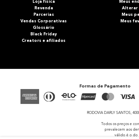
Loja fisica
Meus en
Revenda
Alterar
Parcerias
Meus p
Vendas Corporativas
Meus fa
Glossário
Black Friday
Creators e afiliados
Formas de Pagamento
RODOVIA DARLY SANTOS, 4000 - 
Todos os preços e con
prevalecem aos dem
válido é o do