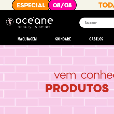
Buscar
Termos mais b
1
º
blush
MAQUIAGEM
SKINCARE
CABELOS
2
º
corretivo
3
º
base
4
º
mini
5
º
contorno
6
º
iluminador
7
º
necessaire
8
º
pó
9
º
paleta