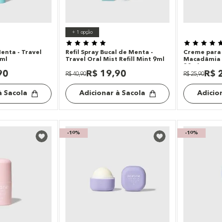
+
1
opção
enta - Travel
Refil Spray Bucal de Menta -
Creme para
9ml
Travel Oral Mist Refill Mint 9ml
Macadâmia 
30ml
90
R$
19
,
90
R$
R$
40
,
90
R$
25
,
90
à Sacola
Adicionar à Sacola
Adicio
-
10%
-
10%