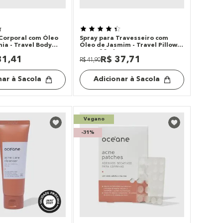
Corporal com Óleo
Spray para Travesseiro com
a - Travel Body
Óleo de Jasmim - Travel Pillow
Spray 30ml
31
,
41
R$
37
,
71
R$
41
,
90
nar à Sacola
Adicionar à Sacola
Vegano
-
31%