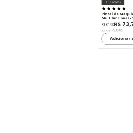
+
17
opções
Pincel de Maqu
Multifuncional -
Ocn20
R$
73
,
R$
81
,
90
2x de R$36,85
Adicionar 