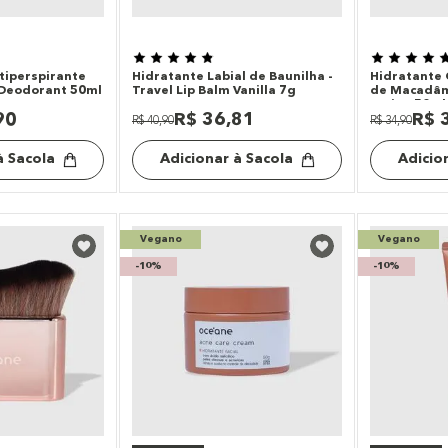
tiperspirante
Hidratante Labial de Baunilha -
Hidratante 
l Deodorant 50ml
Travel Lip Balm Vanilla 7g
de Macadâmi
Lotion 50ml
90
R$
36
,
81
R$
R$
40
,
90
R$
34
,
90
à Sacola
Adicionar à Sacola
Adicio
Vegano
Vegano
-
10%
-
10%