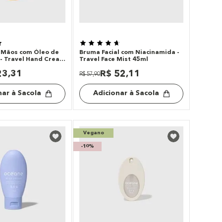
 Mãos com Óleo de
Bruma Facial com Niacinamida -
- Travel Hand Cream
Travel Face Mist 45ml
23
,
31
R$
52
,
11
R$
57
,
90
nar à Sacola
Adicionar à Sacola
Vegano
-
10%