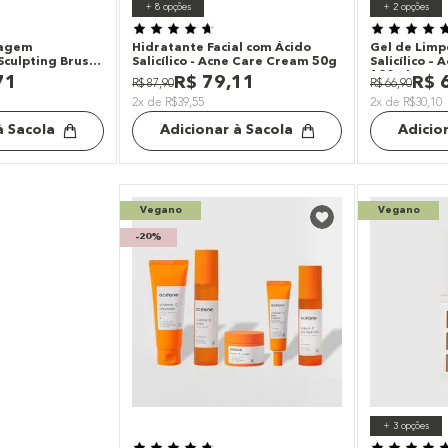
+
8
opções
+
2
opções
iagem
Hidratante Facial com Ácido
Gel de Limp
 Sculpting Brush
Salicílico - Acne Care Cream 50g
Salicílico –
100ml
71
R$
79
,
11
R$
R$
87
,
90
R$
66
,
90
2x de R$39,55
2x de R$30,10
à Sacola
Adicionar à Sacola
Adicio
Vegano
Vegano
-
20%
+
3
opções