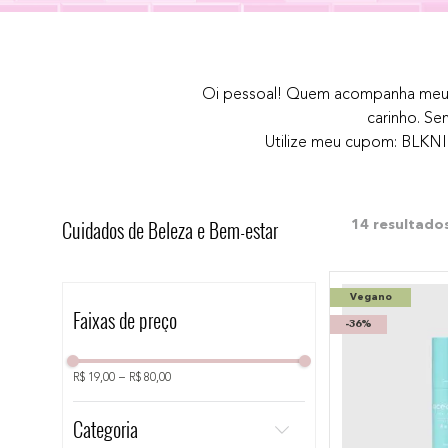
10
º
bronzer
Oi pessoal! Quem acompanha meu d
carinho. Se
Utilize meu cupom: BLKNI
Cuidados de Beleza e Bem-estar
14
Vegano
Faixas de preço
-
36%
R$ 19,00
–
R$ 80,00
Categoria