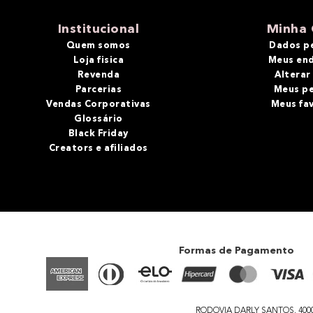
10
º
bronzer
Institucional
Minha 
Quem somos
Dados p
Loja fisica
Meus en
Revenda
Alterar
Parcerias
Meus p
Vendas Corporativas
Meus fa
Glossário
Black Friday
Creators e afiliados
Formas de Pagamento
RODOVIA DARLY SANTOS, 4000 - 