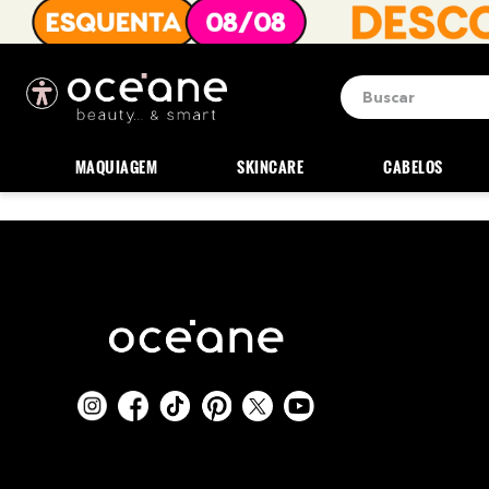
Buscar
Termos mais b
1
º
blush
MAQUIAGEM
SKINCARE
CABELOS
2
º
corretivo
3
º
base
4
º
mini
5
º
contorno
6
º
necessaire
7
º
iluminador
8
º
pó
9
º
paleta