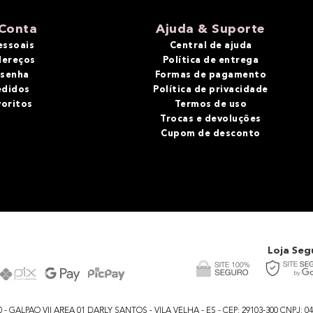
Conta
Ajuda & Suporte
essoais
Central de ajuda
dereços
Política de entrega
 senha
Formas de pagamento
edidos
Política de privacidade
voritos
Termos de uso
Trocas e devoluções
Cupom de desconto
Loja Seg
GALPAO VII AREA 01 DARLY SANTOS - VILA VELHA - ES - CEP: 29103-300 CNPJ: 04.48