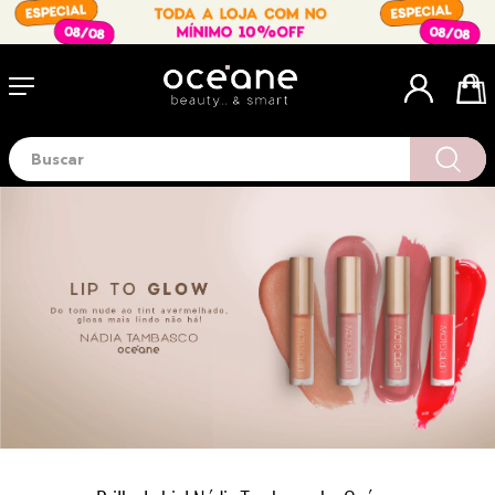
Buscar
Termos mais buscados
1
º
blush
2
º
corretivo
3
º
base
4
º
mini
5
º
contorno
6
º
iluminador
7
º
necessaire
8
º
pó