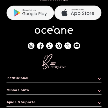
Institucional
Quem somos
Minha Conta
Loja física
Dados pessoais
Ajuda & Suporte
Revenda