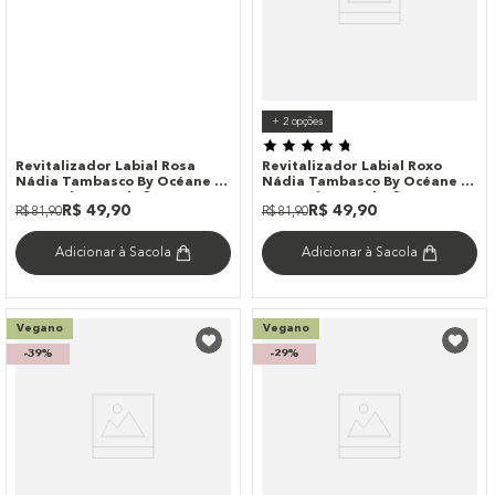
+
2
opções
Revitalizador Labial Rosa
Revitalizador Labial Roxo
Nádia Tambasco By Océane -
Nádia Tambasco By Océane -
Sweet Lips Candy 3g
Sweet Lips Punchy 3g
R$
49
,
90
R$
49
,
90
R$
81
,
90
R$
81
,
90
Adicionar à Sacola
Adicionar à Sacola
Vegano
Vegano
-
39%
-
29%