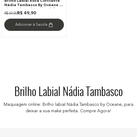
Brilho Labial Rosa Cintilante
Nádia Tambasco By Océane -
Lip To Glow Obsession 1,8g
R$
49
,
90
R$
69
,
90
Adicionar à Sacola
Brilho Labial Nádia Tambasco
Maquiagem online: Brilho labial Nádia Tambasco by Oceane, para
deixar a sua make perfeita. Compre Agora!