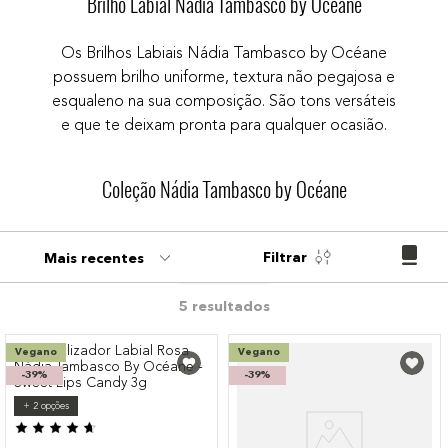
Brilho Labial Nádia Tambasco by Océane
9
º
paleta
Os Brilhos Labiais Nádia Tambasco by Océane
10
º
bronzer
possuem brilho uniforme, textura não pegajosa e
esqualeno na sua composição. São tons versáteis
e que te deixam pronta para qualquer ocasião.
Coleção Nádia Tambasco by Océane
Filtrar
Mais recentes
5
Vegano
Vegano
-
39%
-
39%
+
2
opções