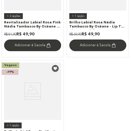
+
2
opções
+
1
opção
Revitalizador Labial Rosa Pink
Brilho Labial Rosa Nádia
Nádia Tambasco By Océane -
Tambasco By Océane - Lip To
Sweet Lips Amour 3g
Glow Luxe 1,8g
R$
49
,
90
R$
49
,
90
R$
81
,
90
R$
69
,
90
Adicionar à Sacola
Adicionar à Sacola
Vegano
-
29%
+
1
opção