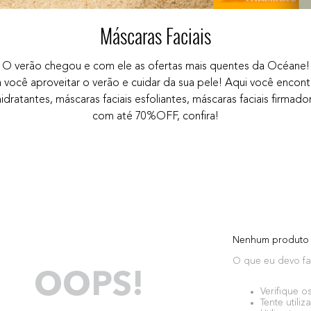
Máscaras Faciais
O verão chegou e com ele as ofertas mais quentes da Océane!
cê aproveitar o verão e cuidar da sua pele! Aqui você encontr
dratantes, máscaras faciais esfoliantes, máscaras faciais firmad
com até 70%OFF, confira!
Nenhum produto 
O que eu devo fa
OOPS!
Verifique o
Tente utiliz