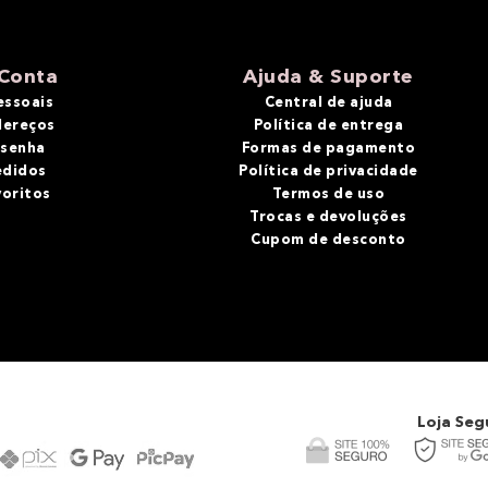
Conta
Ajuda & Suporte
essoais
Central de ajuda
dereços
Política de entrega
 senha
Formas de pagamento
edidos
Política de privacidade
voritos
Termos de uso
Trocas e devoluções
Cupom de desconto
Loja Seg