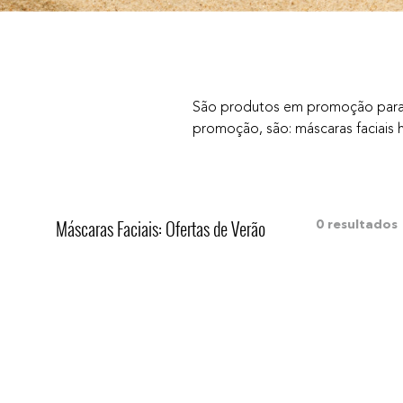
10
º
bronzer
São produtos em promoção para vo
promoção, são: máscaras faciais hi
Máscaras Faciais: Ofertas de Verão
0