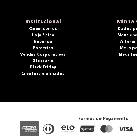
Institucional
Minha 
Quem somos
Dados p
Loja fisica
Meus en
Revenda
Alterar
Parcerias
Meus p
Vendas Corporativas
Meus fa
Glossário
Black Friday
Creators e afiliados
Formas de Pagamento