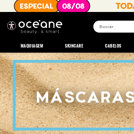
Buscar
Termos mais b
1
º
blush
MAQUIAGEM
SKINCARE
CABELOS
2
º
corretivo
3
º
base
4
º
mini
5
º
contorno
6
º
iluminador
7
º
necessaire
8
º
pó
9
º
paleta