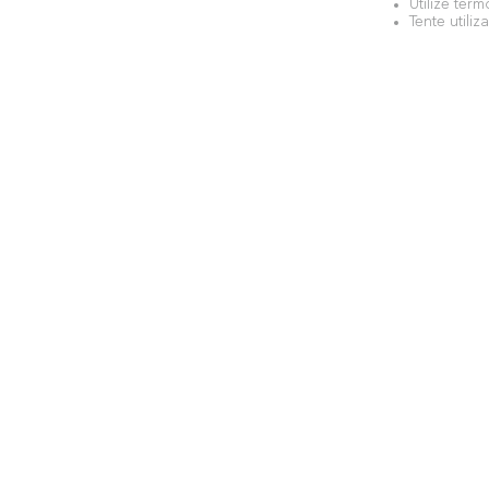
Utilize ter
Tente utili