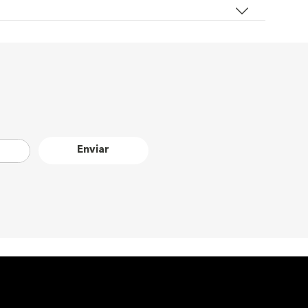
ntem maquiagem uniforme e de longa duração. Além disso,
.
esmo produtos para técnicas mais elaboradas, como contorno e
em ou craquelem.
peciais.
Enviar