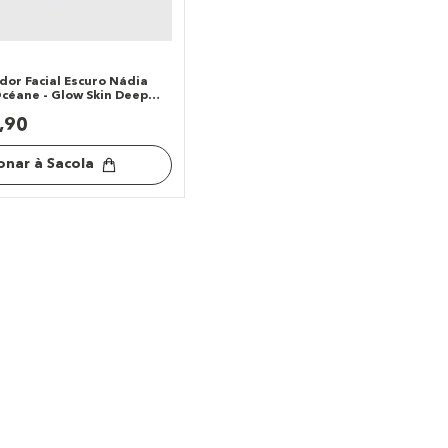
dor Facial Escuro Nádia
céane - Glow Skin Deep
,
90
onar à Sacola