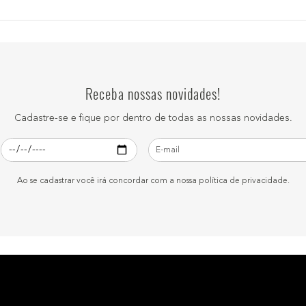
uminosos ou discretos, sempre com um resultado profissional e duradouro.
om
base, corretivo, pó, blush, iluminador e spray fixador
, que juntos gara
 um espelho para retoques ajudam a manter o look impecável durante todo o dia
quiagem, incluindo base (líquida, cremosa ou em pó), corretivo, blush e até m
ar por mais tempo e manter o acabamento uniforme, evitando que cores se mistur
is do dia a dia quanto para maquiagens mais sofisticadas para festas e eventos es
Receba nossas novidades!
Cadastre-se e fique por dentro de todas as nossas novidades.
Ao se cadastrar você irá concordar com a nossa política de privacidade.