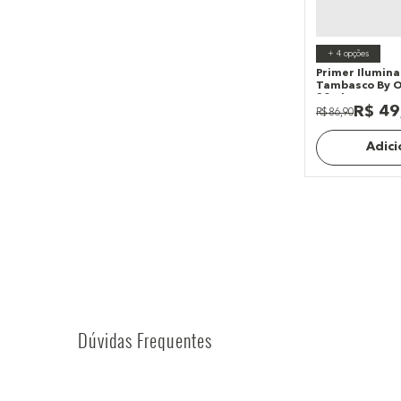
+
4
opções
Primer Ilumina
Tambasco By O
30ml
R$
49
R$
86
,
90
Adici
Dúvidas Frequentes