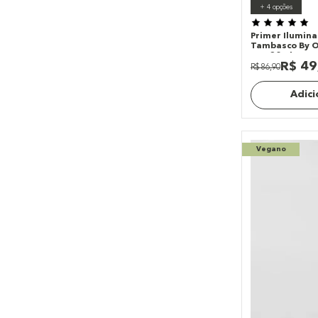
Océane 4YOU
+
4
opções
Primer Ilumina
Tambasco By O
Tan 30ml
R$
49
R$
86
,
90
Adici
Vegano