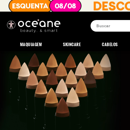
Buscar
Termos mais b
1
º
blush
MAQUIAGEM
SKINCARE
CABELOS
2
º
corretivo
3
º
base
4
º
mini
5
º
contorno
6
º
iluminador
7
º
necessaire
8
º
pó
9
º
paleta