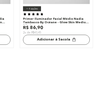
+
4
opções
dia
Primer Iluminador Facial Médio Nadia
an
Tambasco By Océane - Glow Skin Medium
30ml
R$
86
,
90
2x de R$43,45
Adicionar à Sacola