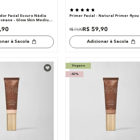
dor Facial Escuro Nádia
Primer Facial - Natural Primer 4you
céane - Glow Skin Medium
,
90
R$
59
,
90
R$
74
,
90
onar à Sacola
Adicionar à Sacola
Vegano
-
43%