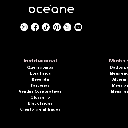
Institucional
Minha 
Quem somos
Dados p
Loja fisica
Meus en
Revenda
Alterar
Parcerias
Meus p
Vendas Corporativas
Meus fa
Glossário
Black Friday
Creators e afiliados