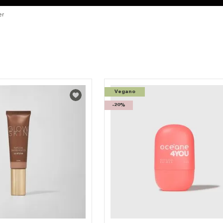
er
Vegano
-
20%