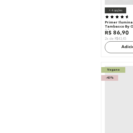
+
4
opções
Primer Ilumina
Tambasco By Oc
30ml
R$
86
,
90
2x de R$43,45
Adici
Vegano
-
43%