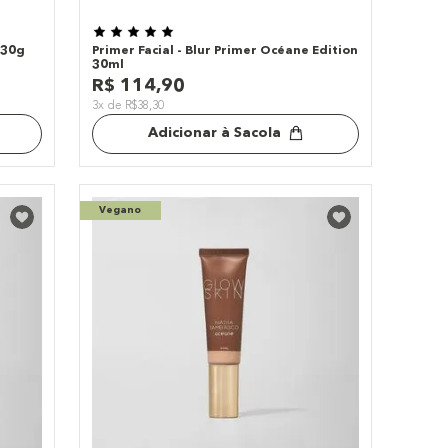
 30g
Primer Facial - Blur Primer Océane Edition
30ml
R$
114
,
90
3x de R$38,30
Adicionar à Sacola
Vegano