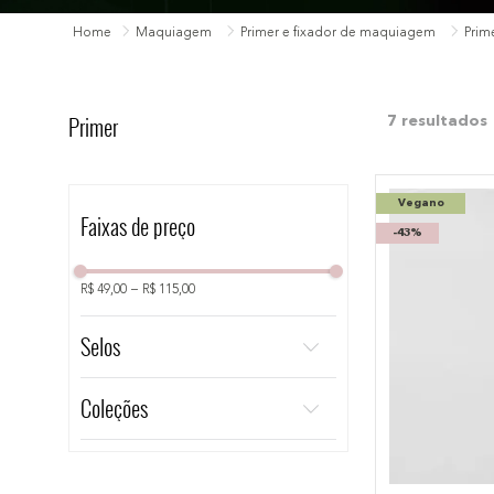
10
º
bronzer
Maquiagem
Primer e fixador de maquiagem
Prim
Primer
7
Vegano
Faixas de preço
-
43%
R$ 49,00
–
R$ 115,00
Selos
Vegano
Coleções
Cruelty Free
Nádia Tambasco
Océane Edition