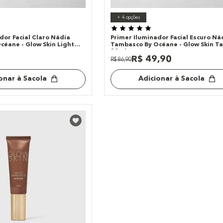
+
4
opções
dor Facial Claro Nádia
Primer Iluminador Facial Escuro Ná
éane - Glow Skin Light
Tambasco By Océane - Glow Skin T
30ml
R$
49
,
90
R$
86
,
90
onar à Sacola
Adicionar à Sacola