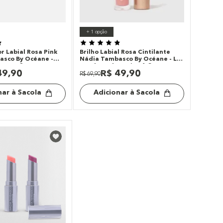
+
1
opção
r Labial Rosa Pink
Brilho Labial Rosa Cintilante
asco By Océane -
Nádia Tambasco By Océane - Lip
Amour 3g
To Glow Obsession 1,8g
49
,
90
R$
49
,
90
R$
69
,
90
nar à Sacola
Adicionar à Sacola