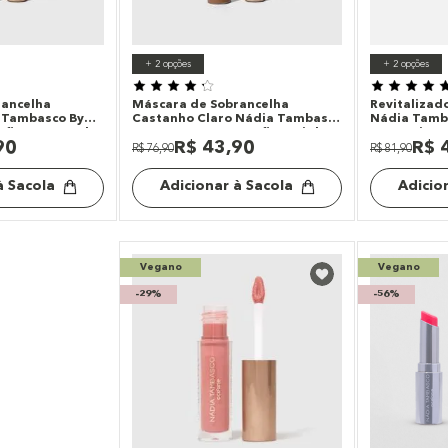
+
2
opções
+
2
opções
rancelha
Máscara de Sobrancelha
Revitalizado
 Tambasco By
Castanho Claro Nádia Tambasco
Nádia Tamb
efiner Natural
By Océane - Brow Definer Light
Sweet Lips 
90
R$
43
,
90
R$
Brown 5ml
R$
76
,
90
R$
81
,
90
à Sacola
Adicionar à Sacola
Adicio
Vegano
Vegano
-
29%
-
56%