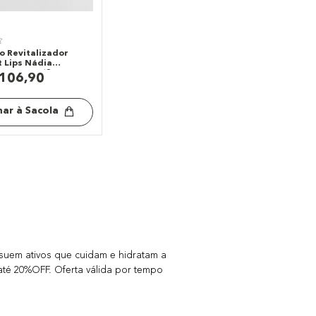
o Revitalizador
t Lips Nádia
y Océane (3
106
,
90
nar à Sacola
uem ativos que cuidam e hidratam a
 até 20%OFF. Oferta válida por tempo