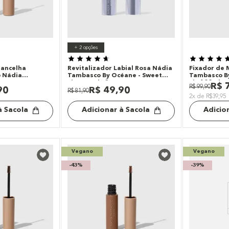
+
2
opções
rancelha
Revitalizador Labial Rosa Nádia
Fixador de
o Nádia
Tambasco By Océane - Sweet
Tambasco By
éane - Brow
Lips Candy 3g
Fix 100ml
R$
R$
99
,
90
90
R$
49
,
90
own 5ml
R$
81
,
90
2x de R$39,95
à Sacola
Adicionar à Sacola
Adicio
Vegano
Vegano
-
43%
-
39%