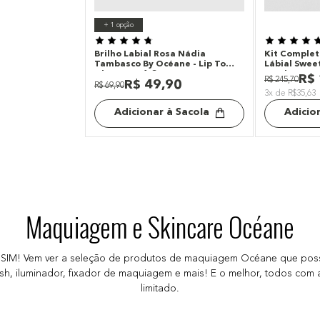
+
1
opção
Brilho Labial Rosa Nádia
Kit Complet
Tambasco By Océane - Lip To
Lábial Swee
Glow Luxe 1,8g
Tambasco B
R$
R$
245
,
70
R$
49
,
90
Produtos)
R$
69
,
90
3x de R$35,63
Adicionar à Sacola
Adicio
Maquiagem e Skincare Océane
 SIM! Vem ver a seleção de produtos de maquiagem Océane que poss
blush, iluminador, fixador de maquiagem e mais! E o melhor, todos com
limitado.