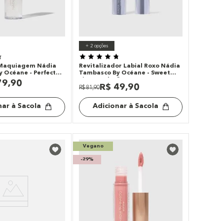
+
2
opções
 Maquiagem Nádia
Revitalizador Labial Roxo Nádia
 Océane - Perfect
Tambasco By Océane - Sweet
Lips Punchy 3g
79
,
90
R$
49
,
90
R$
81
,
90
nar à Sacola
Adicionar à Sacola
Vegano
-
29%