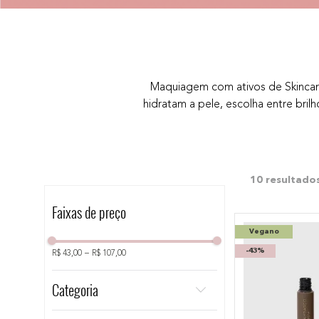
10
º
bronzer
Maquiagem com ativos de Skinca
hidratam a pele, escolha entre bril
10
Faixas de preço
Vegano
-
43%
R$ 43,00
–
R$ 107,00
Categoria
Boca