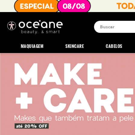
Buscar
Termos mais b
1
º
blush
MAQUIAGEM
SKINCARE
CABELOS
2
º
corretivo
3
º
base
4
º
mini
5
º
contorno
6
º
iluminador
7
º
necessaire
8
º
pó
9
º
paleta