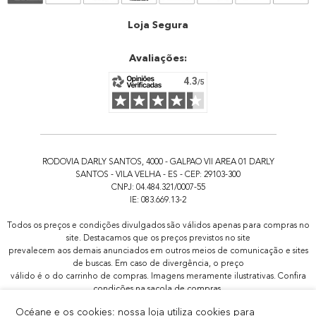
Atendimento
Loja Segura
Avaliações:
RODOVIA DARLY SANTOS, 4000 - GALPAO VII AREA 01 DARLY
SANTOS - VILA VELHA - ES - CEP: 29103-300
CNPJ: 04.484.321/0007-55
IE: 083.669.13-2
Todos os preços e condições divulgados são válidos apenas para compras no
site. Destacamos que os preços previstos no site
prevalecem aos demais anunciados em outros meios de comunicação e sites
de buscas. Em caso de divergência, o preço
válido é o do carrinho de compras. Imagens meramente ilustrativas. Confira
condições na sacola de compras.
Todas as promoções de brindes não são acumulativas, serão aplicadas
Océane e os cookies: nossa loja utiliza cookies para
apenas 1x por pedido.