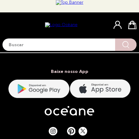
Buscar
Termos mais buscados
1
º
blush
2
º
corretivo
Baixe nosso App
3
º
base
4
º
mini
5
º
contorno
6
º
iluminador
7
º
necessaire
8
º
pó