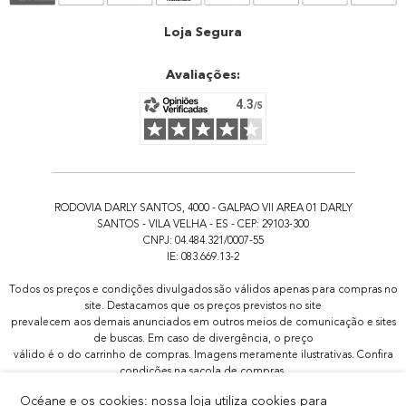
Atendimento
Loja Segura
Avaliações:
RODOVIA DARLY SANTOS, 4000 - GALPAO VII AREA 01 DARLY
SANTOS - VILA VELHA - ES - CEP: 29103-300
CNPJ: 04.484.321/0007-55
IE: 083.669.13-2
Todos os preços e condições divulgados são válidos apenas para compras no
site. Destacamos que os preços previstos no site
prevalecem aos demais anunciados em outros meios de comunicação e sites
de buscas. Em caso de divergência, o preço
válido é o do carrinho de compras. Imagens meramente ilustrativas. Confira
condições na sacola de compras.
Todas as promoções de brindes não são acumulativas, serão aplicadas
Océane e os cookies: nossa loja utiliza cookies para
apenas 1x por pedido.