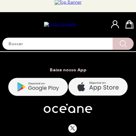
Buscar
Termos mais buscados
1
º
blush
2
º
corretivo
Baixe nosso App
3
º
base
4
º
mini
5
º
contorno
6
º
iluminador
7
º
necessaire
8
º
pó