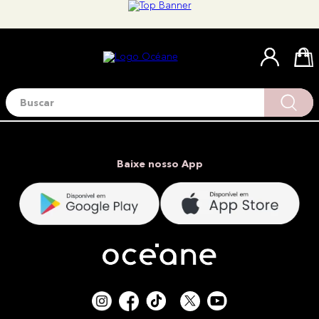
Buscar
Termos mais buscados
1
º
blush
2
º
corretivo
Baixe nosso App
3
º
base
4
º
mini
5
º
contorno
6
º
iluminador
7
º
necessaire
8
º
pó