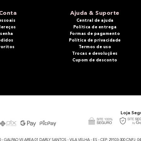
Conta
Ajuda & Suporte
essoais
Central de ajuda
dereços
Política de entrega
 senha
Formas de pagamento
edidos
Política de privacidade
voritos
Termos de uso
Trocas e devoluções
Cupom de desconto
Loja Seg
GALPAO VII AREA 01 DARLY SANTOS - VILA VELHA - ES - CEP: 29103-300 CNPJ: 04.48