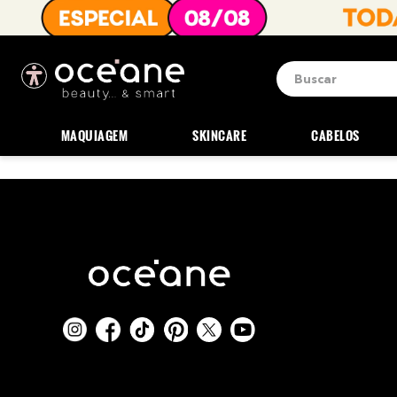
Buscar
Termos mais b
1
º
blush
MAQUIAGEM
SKINCARE
CABELOS
2
º
corretivo
3
º
base
4
º
mini
5
º
contorno
6
º
iluminador
7
º
necessaire
8
º
pó
9
º
paleta