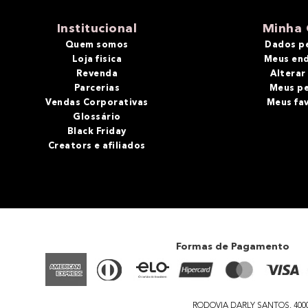
10
º
bronzer
Institucional
Minha 
Quem somos
Dados p
Loja fisica
Meus en
Revenda
Alterar
Parcerias
Meus p
Vendas Corporativas
Meus fa
Glossário
Black Friday
Creators e afiliados
Formas de Pagamento
RODOVIA DARLY SANTOS, 4000 - 