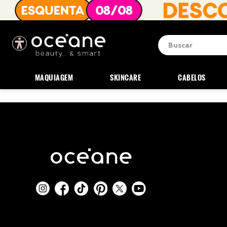
Buscar
Termos mais b
1
º
blush
MAQUIAGEM
SKINCARE
CABELOS
2
º
corretivo
3
º
base
4
º
mini
5
º
contorno
6
º
iluminador
7
º
necessaire
8
º
pó
9
º
paleta