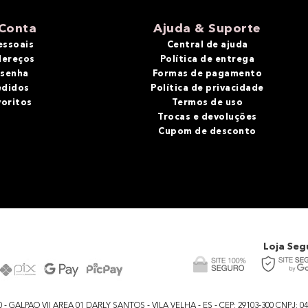
Conta
Ajuda & Suporte
essoais
Central de ajuda
dereços
Política de entrega
 senha
Formas de pagamento
edidos
Política de privacidade
voritos
Termos de uso
Trocas e devoluções
Cupom de desconto
Loja Seg
GALPAO VII AREA 01 DARLY SANTOS - VILA VELHA - ES - CEP: 29103-300 CNPJ: 04.48