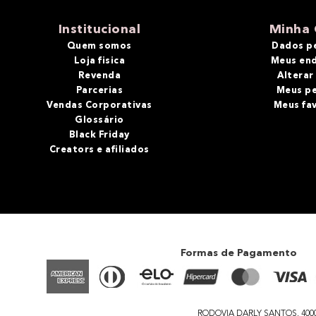
10
º
bronzer
Institucional
Minha 
Quem somos
Dados p
Loja fisica
Meus en
Revenda
Alterar
Parcerias
Meus p
Vendas Corporativas
Meus fa
Glossário
Black Friday
Creators e afiliados
Formas de Pagamento
RODOVIA DARLY SANTOS, 4000 - 