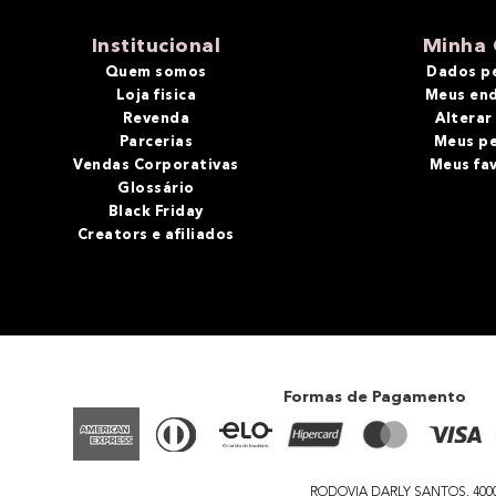
10
º
bronzer
Institucional
Minha 
Quem somos
Dados p
Loja fisica
Meus en
Revenda
Alterar
Parcerias
Meus p
Vendas Corporativas
Meus fa
Glossário
Black Friday
Creators e afiliados
Formas de Pagamento
RODOVIA DARLY SANTOS, 4000 - 