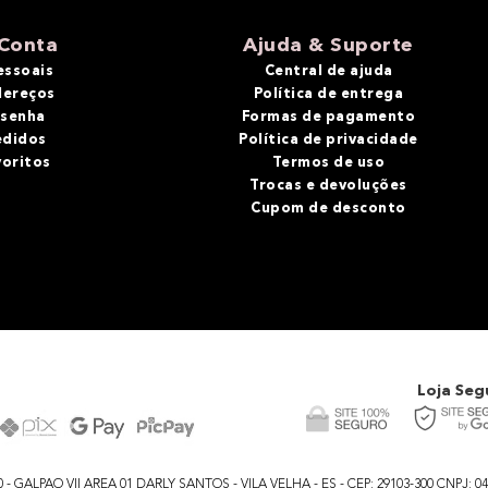
Conta
Ajuda & Suporte
essoais
Central de ajuda
dereços
Política de entrega
 senha
Formas de pagamento
edidos
Política de privacidade
voritos
Termos de uso
Trocas e devoluções
Cupom de desconto
Loja Seg
GALPAO VII AREA 01 DARLY SANTOS - VILA VELHA - ES - CEP: 29103-300 CNPJ: 04.48