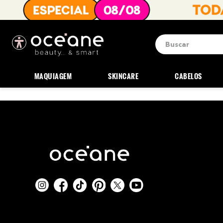
Buscar
Termos mais b
1
º
blush
MAQUIAGEM
SKINCARE
CABELOS
2
º
corretivo
3
º
base
4
º
mini
5
º
contorno
6
º
iluminador
7
º
necessaire
8
º
pó
9
º
paleta