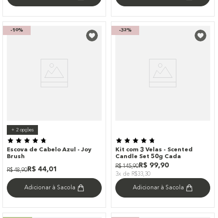
-
10%
-
32%
+
2
opções
Escova de Cabelo Azul - Joy
Kit com 3 Velas - Scented
Brush
Candle Set 50g Cada
R$
99
,
90
R$
145
,
90
R$
44
,
01
R$
48
,
90
3x de R$33,30
Adicionar à Sacola
Adicionar à Sacola