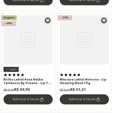
Adicionar à Sacola
Adicionar à Sacola
Vegano
-
10%
-
29%
+
1
opção
Brilho Labial Rosa Nádia
Máscara Labial Noturna - Lip
Tambasco By Océane - Lip To
Sleeping Mask 15g
Glow Luxe 1,8g
R$
49
,
90
R$
51
,
21
R$
69
,
90
R$
56
,
90
Adicionar à Sacola
Adicionar à Sacola