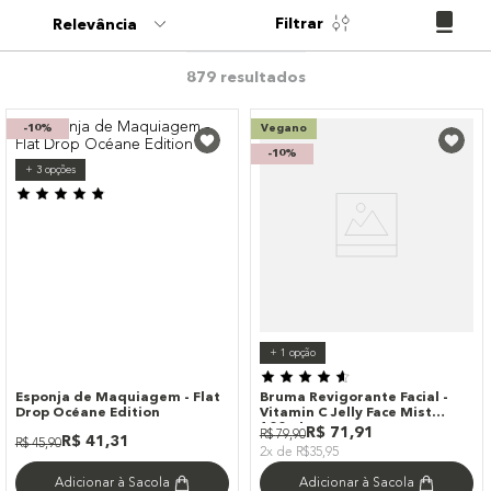
9
º
paleta
Filtrar
Relevância
10
º
bronzer
879
-
10%
Vegano
-
10%
+
3
opções
+
1
opção
Esponja de Maquiagem - Flat
Bruma Revigorante Facial -
Drop Océane Edition
Vitamin C Jelly Face Mist
100ml
R$
71
,
91
R$
79
,
90
R$
41
,
31
R$
45
,
90
2x de R$35,95
Adicionar à Sacola
Adicionar à Sacola