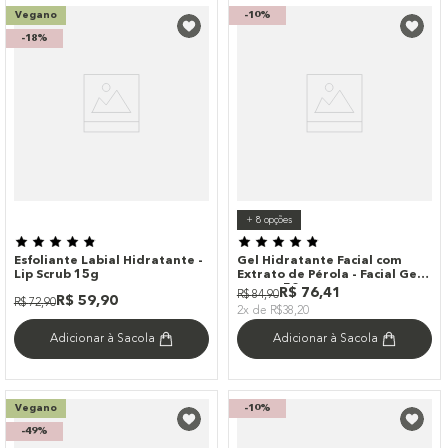
Vegano
-
10%
-
18%
+
8
opções
Esfoliante Labial Hidratante -
Gel Hidratante Facial com
Lip Scrub 15g
Extrato de Pérola - Facial Gel
Cream 50g
R$
76
,
41
R$
84
,
90
R$
59
,
90
R$
72
,
90
2x de R$38,20
Adicionar à Sacola
Adicionar à Sacola
Vegano
-
10%
-
49%