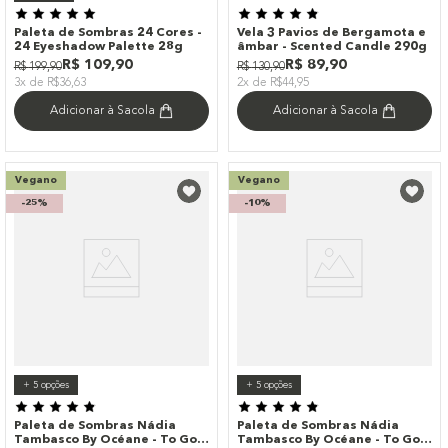
Paleta de Sombras 24 Cores -
Vela 3 Pavios de Bergamota e
24 Eyeshadow Palette 28g
âmbar - Scented Candle 290g
R$
109
,
90
R$
89
,
90
R$
199
,
90
R$
130
,
90
3x de R$36,63
2x de R$44,95
Adicionar à Sacola
Adicionar à Sacola
Vegano
Vegano
-
25%
-
10%
+
5
opções
+
5
opções
Paleta de Sombras Nádia
Paleta de Sombras Nádia
Tambasco By Océane - To Go
Tambasco By Océane - To Go