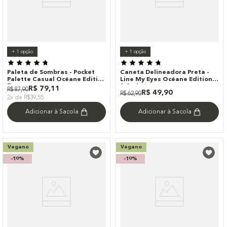
+
1
opção
+
1
opção
Paleta de Sombras - Pocket
Caneta Delineadora Preta -
Palette Casual Océane Edition
Line My Eyes Océane Edition
7g
1,2ml
R$
79
,
11
R$
87
,
90
R$
49
,
90
R$
62
,
90
2x de R$39,55
Adicionar à Sacola
Adicionar à Sacola
Vegano
Vegano
-
10%
-
10%