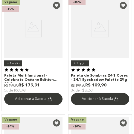
Vegano
-
45%
-
10%
+
1
opção
+
1
opção
Paleta Multifuncional -
Paleta de Sombras 24.1 Cores
Celebrate Océane Edition
- 24.1 Eyeshadow Palette 28g
32,3g
R$
179
,
91
R$
109
,
90
R$
199
,
90
R$
199
,
90
5x de R$35,98
3x de R$36,63
Adicionar à Sacola
Adicionar à Sacola
Vegano
Vegano
-
10%
-
10%