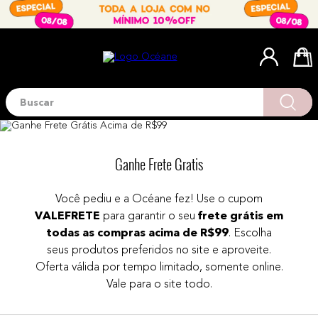
Buscar
Termos mais buscados
1
º
blush
2
º
corretivo
Ganhe Frete Gratis
3
º
base
Você pediu e a Océane fez! Use o cupom
4
º
mini
VALEFRETE
para garantir o seu
frete grátis em
5
º
contorno
todas as compras acima de R$99
. Escolha
seus produtos preferidos no site e aproveite.
6
º
iluminador
Oferta válida por tempo limitado, somente online.
7
º
necessaire
Vale para o site todo.
8
º
pó