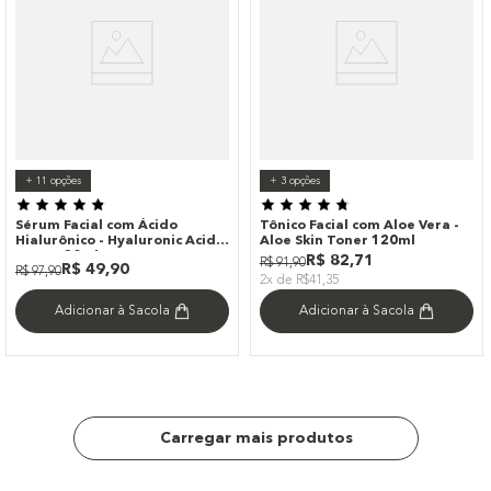
+
11
opções
+
3
opções
Sérum Facial com Ácido
Tônico Facial com Aloe Vera -
Hialurônico - Hyaluronic Acid
Aloe Skin Toner 120ml
Serum 30ml
R$
82
,
71
R$
91
,
90
R$
49
,
90
R$
97
,
90
2x de R$41,35
Adicionar à Sacola
Adicionar à Sacola