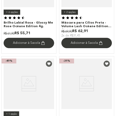
+
6
opções
+
2
opções
Brilho Labial Rosa - Glossy Me
Máscara para Cílios Preta -
Rose Océane Edition 4g.
Volume Lash Océane Edition
6g
R$
62
,
91
R$
69
,
90
R$
55
,
71
R$
61
,
90
2x de R$31,45
Adicionar à Sacola
Adicionar à Sacola
-
45%
-
31%
+
1
opção