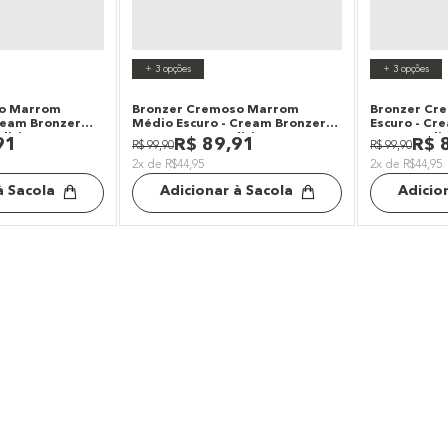
+
3
opções
+
3
opções
so Marrom
Bronzer Cremoso Marrom
Bronzer Cr
ream Bronzer
Médio Escuro - Cream Bronzer
Escuro - Cre
dition
Coast Océane Edition
Océane Edit
91
R$
89
,
91
R$
R$
99
,
90
R$
99
,
90
2x de R$44,95
2x de R$44,95
à Sacola
Adicionar à Sacola
Adicio