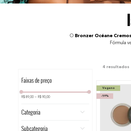
10
º
bronzer
O
Bronzer Océane Cremo
Fórmula ve
4
Faixas de preço
Vegano
-
10%
R$ 89,00
–
R$ 90,00
Categoria
Rosto
Subcategoria