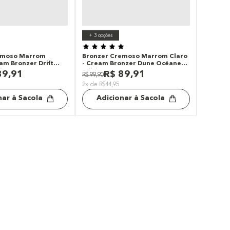
+
3
opções
emoso Marrom
Bronzer Cremoso Marrom Claro
am Bronzer Drift
- Cream Bronzer Dune Océane
ion
Edition
89
,
91
R$
89
,
91
R$
99
,
90
2x de R$44,95
nar à Sacola
Adicionar à Sacola