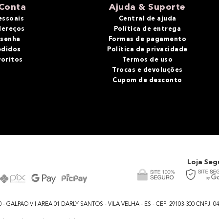
Conta
Ajuda & Suporte
essoais
Central de ajuda
dereços
Política de entrega
 senha
Formas de pagamento
edidos
Política de privacidade
voritos
Termos de uso
Trocas e devoluções
Cupom de desconto
Loja Seg
GALPAO VII AREA 01 DARLY SANTOS - VILA VELHA - ES - CEP: 29103-300 CNPJ: 04.48