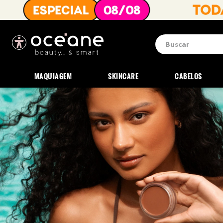
Buscar
Termos mais b
1
º
blush
MAQUIAGEM
SKINCARE
CABELOS
2
º
corretivo
3
º
base
4
º
mini
5
º
contorno
6
º
iluminador
7
º
necessaire
8
º
pó
9
º
paleta