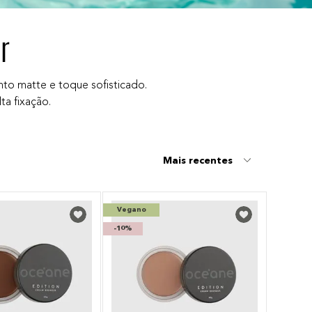
r
to matte e toque sofisticado.
ta fixação.
Mais recentes
Vegano
-
10%