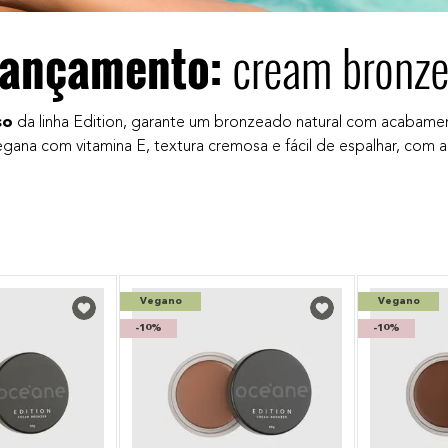
lançamento:
cream bronze
so
da linha Edition, garante um bronzeado natural com acabamen
gana com vitamina E, textura cremosa e fácil de espalhar, com al
Vegano
Vegano
-
10%
-
10%