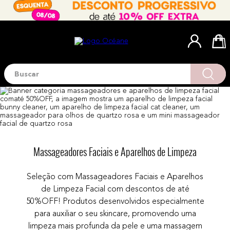
Buscar
Termos mais buscados
1
º
blush
2
º
corretivo
3
º
base
Massageadores Faciais e Aparelhos de Limpeza
4
º
mini
5
º
contorno
Seleção com Massageadores Faciais e Aparelhos
6
º
iluminador
de Limpeza Facial com descontos de até
50%OFF! Produtos desenvolvidos especialmente
7
º
necessaire
para auxiliar o seu skincare, promovendo uma
8
º
pó
limpeza mais profunda da pele e uma massagem