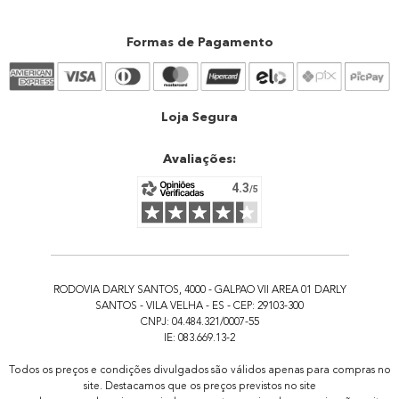
Política de privacidade
Exceto feriados
Creators e afiliados
Termos de uso
Formas de Pagamento
Atendimento
Trocas e devoluções
Atendimento
Loja Segura
Avaliações:
RODOVIA DARLY SANTOS, 4000 - GALPAO VII AREA 01 DARLY
SANTOS - VILA VELHA - ES - CEP: 29103-300
CNPJ: 04.484.321/0007-55
IE: 083.669.13-2
Todos os preços e condições divulgados são válidos apenas para compras no
site. Destacamos que os preços previstos no site