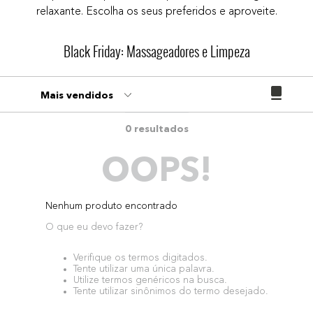
relaxante. Escolha os seus preferidos e aproveite.
9
º
paleta
10
º
bronzer
Black Friday: Massageadores e Limpeza
Mais vendidos
0
OOPS!
Nenhum produto encontrado
O que eu devo fazer?
Verifique os termos digitados.
Tente utilizar uma única palavra.
Utilize termos genéricos na busca.
Tente utilizar sinônimos do termo desejado.