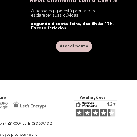
Relacionamento com o Cliente
A nossa equipe está pronta para
esclarecer suas dúvidas.
segunda à sexta-feira, das 8h às 17h.
Exceto feriados
Atendimento
ura
Avaliações:
4.321/0007-55 IE: 083.669.13-2
eços previstos no site