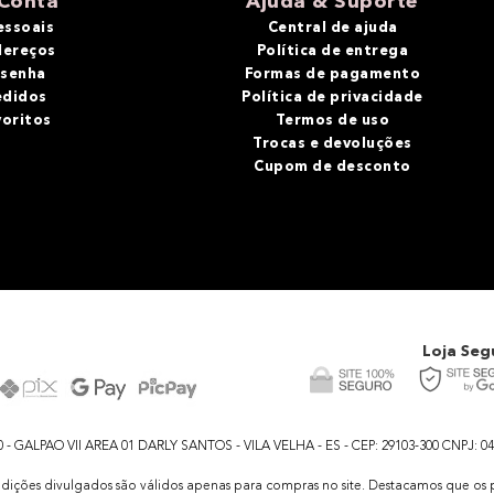
Conta
Ajuda & Suporte
essoais
Central de ajuda
dereços
Política de entrega
 senha
Formas de pagamento
edidos
Política de privacidade
voritos
Termos de uso
Trocas e devoluções
Cupom de desconto
Loja Seg
GALPAO VII AREA 01 DARLY SANTOS - VILA VELHA - ES - CEP: 29103-300 CNPJ: 04.48
dições divulgados são válidos apenas para compras no site. Destacamos que os pr