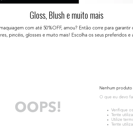
Gloss, Blush e muito mais
maquiagem com até 50%OFF, amou? Então corre para garantir os
res, pincéis, glosses e muito mais! Escolha os seus preferidos e 
Nenhum produto 
O que eu devo fa
OOPS!
Verifique o
Tente utiliz
Utilize ter
Tente utili