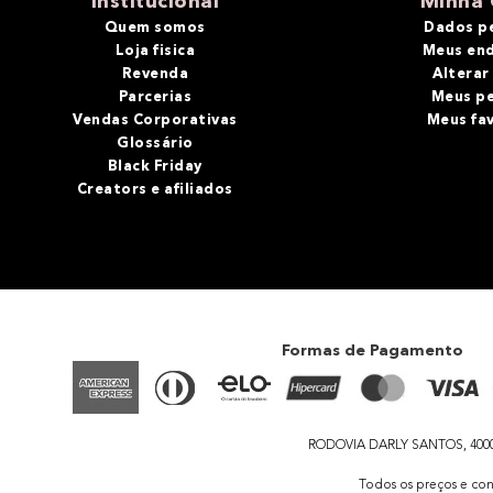
Institucional
Minha 
Quem somos
Dados p
Loja fisica
Meus en
Revenda
Alterar
Parcerias
Meus p
Vendas Corporativas
Meus fa
Glossário
Black Friday
Creators e afiliados
Formas de Pagamento
RODOVIA DARLY SANTOS, 4000 - 
Todos os preços e con