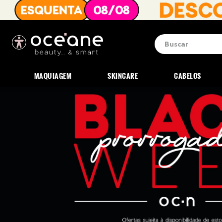
Buscar
Termos mais b
1
º
blush
MAQUIAGEM
SKINCARE
CABELOS
2
º
corretivo
3
º
base
4
º
mini
5
º
contorno
6
º
necessaire
7
º
iluminador
8
º
pó
9
º
paleta