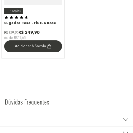
+
4
opções
Sugador Rosa - Flutua Rose
R$
249
,
90
R$
329
,
90
6x de R$41,65
Adicionar à Sacola
Dúvidas Frequentes