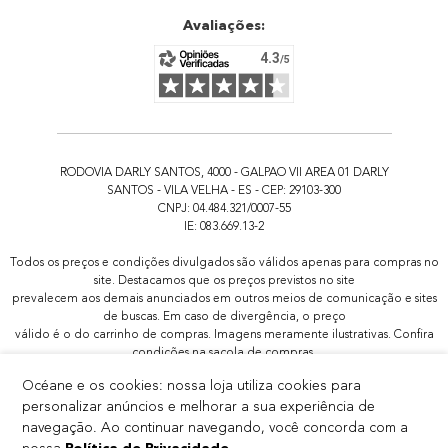
Avaliações:
RODOVIA DARLY SANTOS, 4000 - GALPAO VII AREA 01 DARLY
SANTOS - VILA VELHA - ES - CEP: 29103-300
CNPJ: 04.484.321/0007-55
IE: 083.669.13-2
Todos os preços e condições divulgados são válidos apenas para compras no
site. Destacamos que os preços previstos no site
prevalecem aos demais anunciados em outros meios de comunicação e sites
de buscas. Em caso de divergência, o preço
válido é o do carrinho de compras. Imagens meramente ilustrativas. Confira
condições na sacola de compras.
Todas as promoções de brindes não são acumulativas, serão aplicadas
Océane e os cookies: nossa loja utiliza cookies para
apenas 1x por pedido.
personalizar anúncios e melhorar a sua experiência de
Em promoções com produtos selecionados, são válidas apenas as cores dos
produtos disponíveis na página da promoção, ainda que o produto possua
navegação. Ao continuar navegando, você concorda com a
outras variações de cor, essas não estarão inclusas.