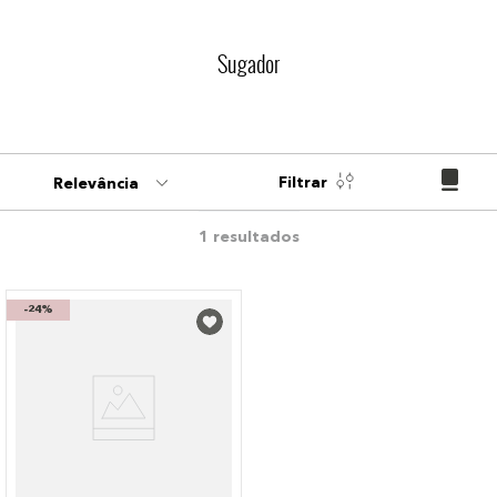
9
º
paleta
Sugador
10
º
bronzer
Filtrar
Relevância
1
-
24%