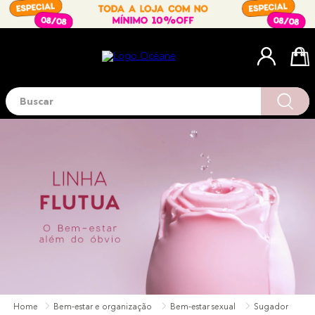
Buscar
Termos mais buscados
1
º
blush
2
º
corretivo
3
º
base
4
º
mini
5
º
contorno
6
º
iluminador
7
º
necessaire
8
º
pó
Bem-estar e organização
Bem-estar sexual
Sugador