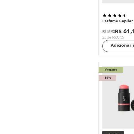
Perfume Capilar
R$
61
,
R$
67
,
90
2x de R$30,55
Adicionar 
Vegano
-
16%