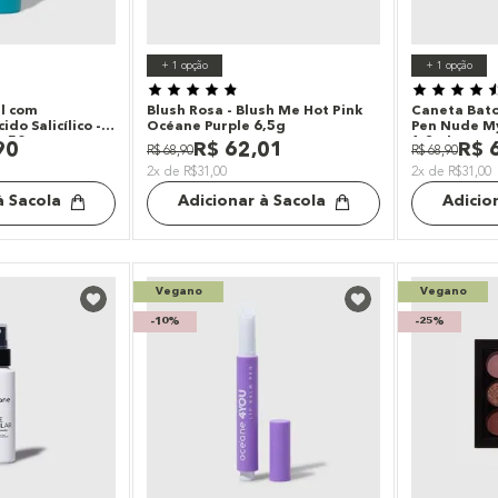
+
1
opção
+
1
opção
al com
Blush Rosa - Blush Me Hot Pink
Caneta Bat
do Salicílico -
Océane Purple 6,5g
Pen Nude My
u 50g
1,2ml
90
R$
62
,
01
R$
R$
68
,
90
R$
68
,
90
2x de R$31,00
2x de R$31,00
à Sacola
Adicionar à Sacola
Adicio
Vegano
Vegano
-
10%
-
25%