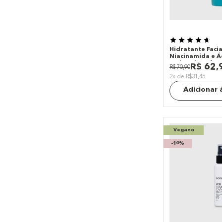
Hidratante Faci
Niacinamida e Áci
Moisturizer 4yo
R$
62
,
R$
70
,
90
2x de R$31,45
Adicionar 
Vegano
-
10%