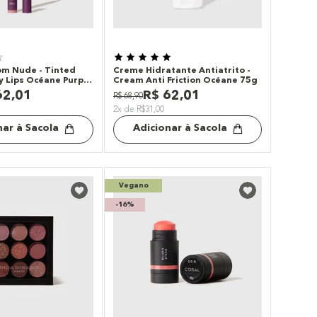
om Nude - Tinted
Creme Hidratante Antiatrito -
 Lips Océane Purple
Cream Anti Friction Océane 75g
62
,
01
R$
62
,
01
R$
68
,
90
2x de R$31,00
nar à Sacola
Adicionar à Sacola
Vegano
-
16%