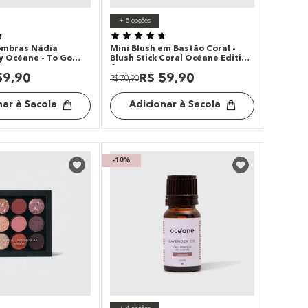
+
5
opções
ombras Nádia
Mini Blush em Bastão Coral -
 Océane - To Go
Blush Stick Coral Océane Edition
6g
59
,
90
R$
59
,
90
R$
70
,
90
nar à Sacola
Adicionar à Sacola
-
10%