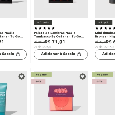
+
5
opções
+
1
opção
as Nádia
Paleta de Sombras Nádia
Mini Ilumin
ane - To Go
Tambasco By Océane - To Go
Bronze - Hig
Fire 7,2g
Océane Edit
91
R$
71
,
01
R$
R$
78
,
90
R$
70
,
90
2x de R$35,50
2x de R$31,90
à Sacola
Adicionar à Sacola
Adicio
Vegano
Vegano
-
10%
-
10%