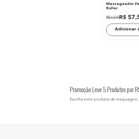
Massageador Faci
Roller
R$
57
,
R$
63
,
90
Adicionar 
Promoção Leve 5 Produtos por 
Escolha entre produtos de maquiagem, 