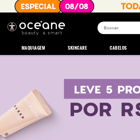
Buscar
Termos mais b
1
º
blush
MAQUIAGEM
SKINCARE
CABELOS
2
º
corretivo
3
º
base
4
º
mini
5
º
contorno
6
º
iluminador
7
º
necessaire
8
º
pó
9
º
paleta