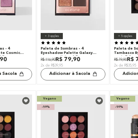
+
3
opções
+
5
opções
s - 4
Paleta de Sombras – 4
Paleta de S
tte Cosmic
Eyeshadow Palette Galaxy
Tambasco By
4,5g
Océane Edition 4,5g
Basic 7,2g
90
R$
79
,
90
R$
R$
116
,
90
R$
79
,
90
2x de R$39,95
2x de R$35,95
à Sacola
Adicionar à Sacola
Adicio
Vegano
Vegano
-
10%
-
10%