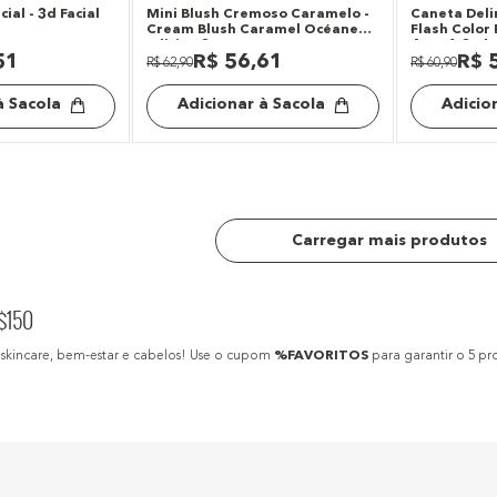
al - 3d Facial
Mini Blush Cremoso Caramelo -
Caneta Deli
Cream Blush Caramel Océane
Flash Color
Edition 2g
4you 1,2ml
51
R$
56
,
61
R$
R$
62
,
90
R$
60
,
90
à Sacola
Adicionar à Sacola
Adicio
R$150
skincare, bem-estar e cabelos! Use o cupom
%FAVORITOS
para garantir o 5 pr