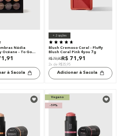
+
2
opções
ombras Nádia
Blush Cremoso Coral - Fluffy
 Océane - To Go
Blush Coral Pink 4you 7g
71
,
91
R$
71
,
91
R$
79
,
90
2x de R$35,95
nar à Sacola
Adicionar à Sacola
Vegano
-
10%