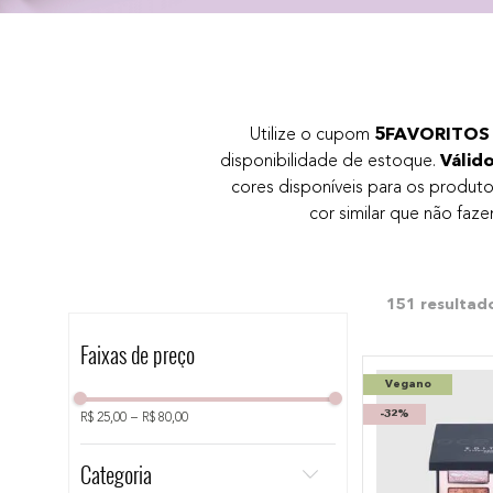
10
º
bronzer
Utilize o cupom
5FAVORITOS
disponibilidade de estoque.
Válid
cores disponíveis para os produt
cor similar que não fa
151
Faixas de preço
Vegano
-
32%
R$ 25,00
–
R$ 80,00
Categoria