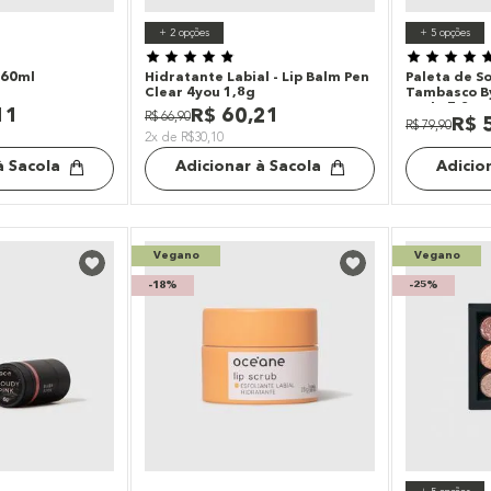
+
2
opções
+
5
opções
 60ml
Hidratante Labial - Lip Balm Pen
Paleta de S
Clear 4you 1,8g
Tambasco By
Nude 7,2g
11
R$
60
,
21
R$
66
,
90
R$
R$
79
,
90
2x de R$30,10
à Sacola
Adicionar à Sacola
Adicio
Vegano
Vegano
-
18%
-
25%