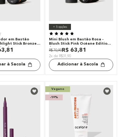
+
5
opções
ador em Bastão
Mini Blush em Bastão Rosa -
hlight Stick Bronze
Blush Stick Pink Océane Edition
ion 6g
6g
63
,
81
R$
63
,
81
R$
70
,
90
2x de R$31,90
nar à Sacola
Adicionar à Sacola
Vegano
-
10%