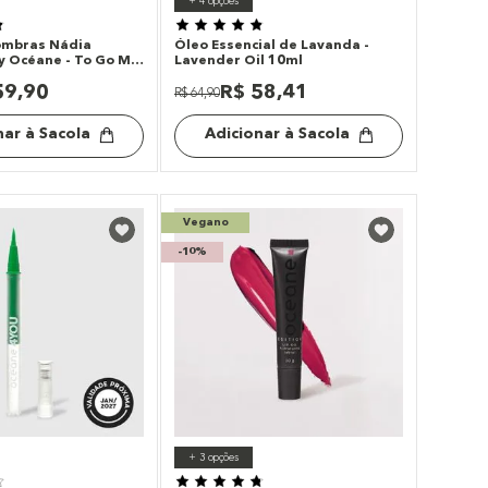
+
4
opções
ombras Nádia
Óleo Essencial de Lavanda -
 Océane - To Go My
Lavender Oil 10ml
59
,
90
R$
58
,
41
R$
64
,
90
nar à Sacola
Adicionar à Sacola
Vegano
-
10%
+
3
opções