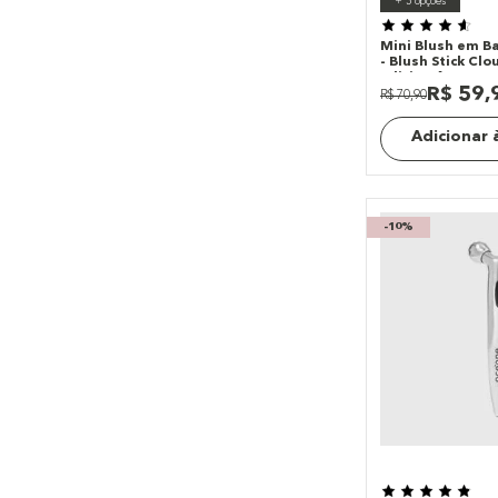
+
5
opções
Mini Blush em B
- Blush Stick Cl
Edition 6g
R$
59
,
R$
70
,
90
Adicionar 
-
10%