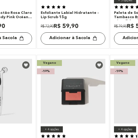
+
5
opções
astão Rosa Claro
Esfoliante Labial Hidratante -
Paleta de S
oudy Pink Océane
Lip Scrub 15g
Tambasco By
Glam 7,2g
90
R$
59
,
90
R$
R$
72
,
90
R$
79
,
90
à Sacola
Adicionar à Sacola
Adicio
Vegano
Vegano
-
10%
-
10%
+
4
opções
+
4
opções