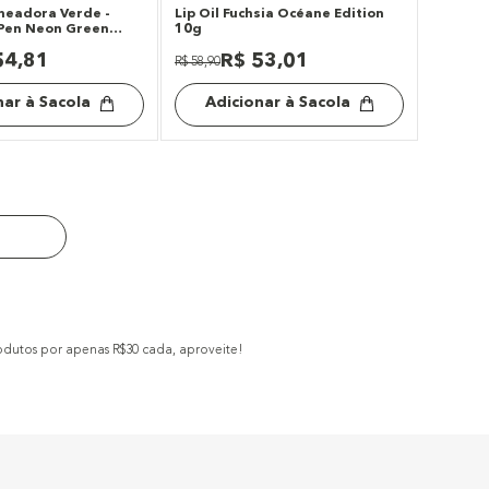
neadora Verde -
Lip Oil Fuchsia Océane Edition
 Pen Neon Green
10g
54
,
81
R$
53
,
01
R$
58
,
90
nar à Sacola
Adicionar à Sacola
odutos por apenas R$30 cada, aproveite!