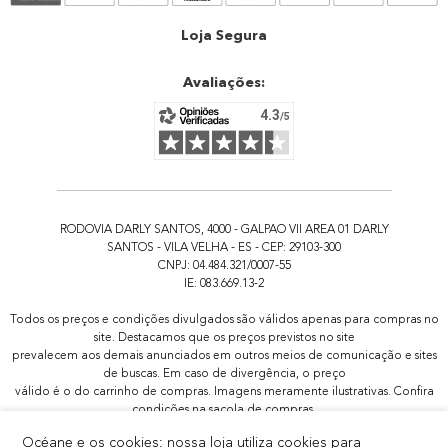
Atendimento
Loja Segura
Avaliações:
RODOVIA DARLY SANTOS, 4000 - GALPAO VII AREA 01 DARLY
SANTOS - VILA VELHA - ES - CEP: 29103-300
CNPJ: 04.484.321/0007-55
IE: 083.669.13-2
Todos os preços e condições divulgados são válidos apenas para compras no
site. Destacamos que os preços previstos no site
prevalecem aos demais anunciados em outros meios de comunicação e sites
de buscas. Em caso de divergência, o preço
válido é o do carrinho de compras. Imagens meramente ilustrativas. Confira
condições na sacola de compras.
Todas as promoções de brindes não são acumulativas, serão aplicadas
Océane e os cookies: nossa loja utiliza cookies para
apenas 1x por pedido.