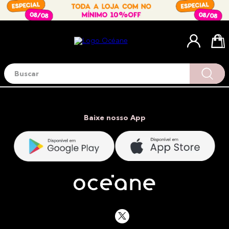
Buscar
Termos mais buscados
1
º
blush
2
º
corretivo
Baixe nosso App
3
º
base
4
º
mini
5
º
contorno
6
º
iluminador
7
º
necessaire
8
º
pó