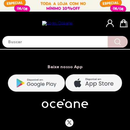
Buscar
Termos mais buscados
1
º
blush
2
º
corretivo
Baixe nosso App
3
º
base
4
º
mini
5
º
contorno
6
º
iluminador
7
º
necessaire
8
º
pó