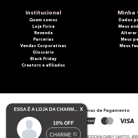
10
º
bronzer
Institucional
Minha 
Quem somos
Dados p
Loja fisica
Meus en
Revenda
Alterar
Parcerias
Meus p
Vendas Corporativas
Meus fa
Glossário
Black Friday
Creators e afiliados
Formas de Pagamento
RODOVIA DARLY SANTOS, 4000 - 