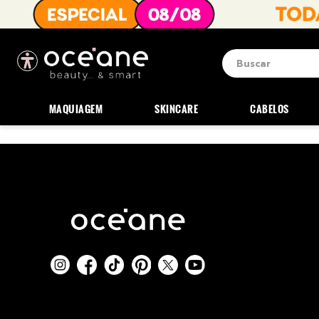
Buscar
Termos mais b
1
º
blush
MAQUIAGEM
SKINCARE
CABELOS
2
º
corretivo
3
º
base
4
º
mini
5
º
contorno
6
º
iluminador
7
º
necessaire
8
º
pó
9
º
paleta