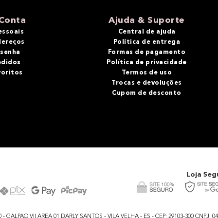
Conta
Ajuda & Suporte
essoais
Central de ajuda
dereços
Política de entrega
 senha
Formas de pagamento
edidos
Política de privacidade
voritos
Termos de uso
Trocas e devoluções
Cupom de desconto
Loja Seg
GALPAO VII AREA 01 DARLY SANTOS - VILA VELHA - ES - CEP: 29103-300 CNPJ: 04.48