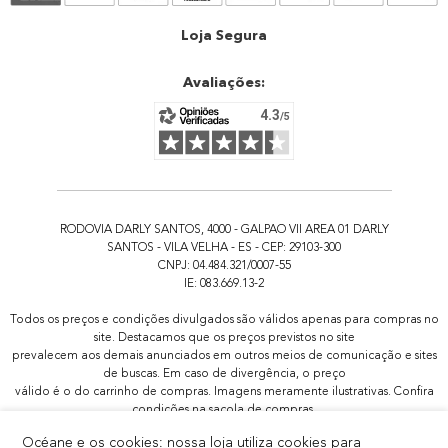
Atendimento
Loja Segura
Avaliações:
RODOVIA DARLY SANTOS, 4000 - GALPAO VII AREA 01 DARLY
SANTOS - VILA VELHA - ES - CEP: 29103-300
CNPJ: 04.484.321/0007-55
IE: 083.669.13-2
Todos os preços e condições divulgados são válidos apenas para compras no
site. Destacamos que os preços previstos no site
prevalecem aos demais anunciados em outros meios de comunicação e sites
de buscas. Em caso de divergência, o preço
válido é o do carrinho de compras. Imagens meramente ilustrativas. Confira
condições na sacola de compras.
Todas as promoções de brindes não são acumulativas, serão aplicadas
Océane e os cookies: nossa loja utiliza cookies para
apenas 1x por pedido.