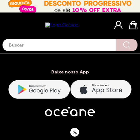
Buscar
Termos mais buscados
1
º
blush
2
º
corretivo
Baixe nosso App
3
º
base
4
º
mini
5
º
contorno
6
º
iluminador
7
º
necessaire
8
º
pó