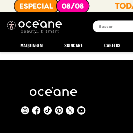
Buscar
Termos mais b
1
º
blush
MAQUIAGEM
SKINCARE
CABELOS
2
º
corretivo
3
º
base
4
º
mini
5
º
contorno
6
º
iluminador
7
º
necessaire
8
º
pó
9
º
paleta